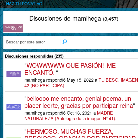
HAZ TU DONATIVO
Discusiones de mamihega
(3,457)
ADMINISTRAD
ORA
Discusiones respondidas (235)
"
WOWWWWW QUE PASIÓN! ME
ENCANTÓ.
"
PRESIDENTE-
SVAI
mamihega respondió May 15, 2022 a
TU BESO. IMAGEN
42 (NO PARTICIPA)
"
belloooo me encanto, genial poema. un
placer leerte, gracias por participar reina
"
ESTUDIANTE
UPEL-MACARO
mamihega respondió Oct 16, 2021 a
MADRE
NATURALEZA (Antología de la imagen Nº 41).
"
HERMOSO, MUCHAS FUERZA,