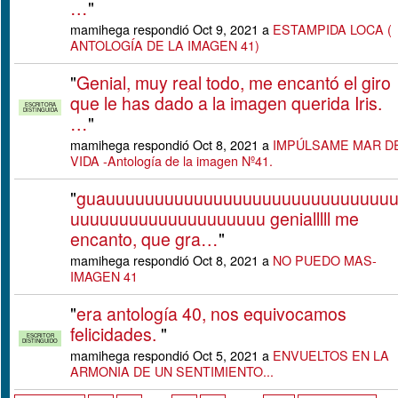
…
"
mamihega respondió Oct 9, 2021 a
ESTAMPIDA LOCA (
ANTOLOGÍA DE LA IMAGEN 41)
"
Genial, muy real todo, me encantó el giro
que le has dado a la imagen querida Iris.
ESCRITORA
DISTINGUIDA
…
"
mamihega respondió Oct 8, 2021 a
IMPÚLSAME MAR D
VIDA -Antología de la imagen Nº41.
"
guauuuuuuuuuuuuuuuuuuuuuuuuuuuuu
uuuuuuuuuuuuuuuuuuuu genialllll me
encanto, que gra…
"
mamihega respondió Oct 8, 2021 a
NO PUEDO MAS-
IMAGEN 41
"
era antología 40, nos equivocamos
felicidades.
"
ESCRITOR
DISTINGUIDO
mamihega respondió Oct 5, 2021 a
ENVUELTOS EN LA
ARMONIA DE UN SENTIMIENTO...