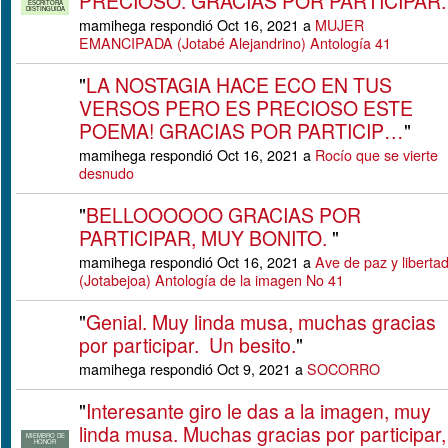
PRECIOSO. GRACIAS POR PARTICIPAR.
ESCRITORA
DISTINGUIDA
mamihega respondió Oct 16, 2021 a
MUJER
EMANCIPADA (Jotabé Alejandrino) Antología 41
"
LA NOSTAGIA HACE ECO EN TUS
VERSOS PERO ES PRECIOSO ESTE
POEMA! GRACIAS POR PARTICIP…
"
mamihega respondió Oct 16, 2021 a
Rocío que se vierte
desnudo
"
BELLOOOOOO GRACIAS POR
PARTICIPAR, MUY BONITO.
"
mamihega respondió Oct 16, 2021 a
Ave de paz y liberta
(Jotabejoa) Antología de la imagen No 41
"
Genial. Muy linda musa, muchas gracias
por participar. Un besito.
"
mamihega respondió Oct 9, 2021 a
SOCORRO
"
Interesante giro le das a la imagen, muy
linda musa. Muchas gracias por participar,
MIEMBRO DE
HONOR