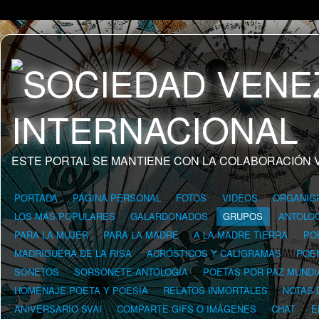
ESTE PORTAL SE MANTIENE CON LA COLABORACIÓN 
PORTADA
PÁGINA PERSONAL
FOTOS
VIDEOS
ORGANIG
LOS MÁS POPULARES
GALARDONADOS
GRUPOS
ANTOLOG
PARA LA MUJER
PARA LA MADRE
A LA MADRE TIERRA
PO
MADRIGUERA DE LA RISA
ACRÓSTICOS Y CALIGRAMAS
POE
SONETOS
SORSONETE-ANTOLOGÍA
POETAS POR PAZ MUNDI
HOMENAJE POETA Y POESÍA
RELATOS INMORTALES
NOTAS 
ANIVERSARIO SVAI
COMPARTE GIFS O IMÁGENES
CHAT
E