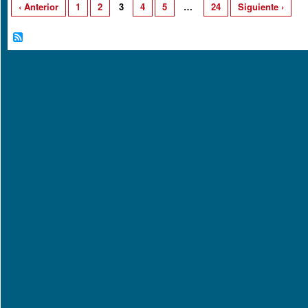
‹ Anterior
1
2
3
4
5
…
24
Siguiente ›