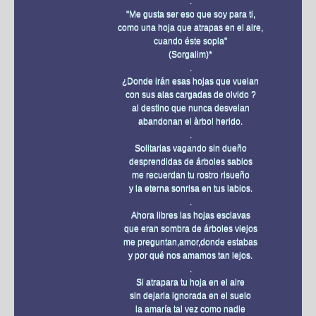
.
"Me gusta ser eso que soy para ti,
como una hoja que atrapas en el aire,
cuando éste sopla"
(Sorgalim)*
.
¿Donde irán esas hojas que vuelan
con sus alas cargadas de olvido ?
al destino que nunca desvelan
abandonan el àrbol herido.
.
Solitarias vagando sin dueño
desprendidas de árboles sabios
me recuerdan tu rostro risueño
y la eterna sonrisa en tus labios.
.
Ahora libres las hojas esclavas
que eran sombra de árboles viejos
me preguntan,amor,donde estabas
y por qué nos amamos tan lejos.
.
Si atrapara tu hoja en el aire
sin dejarla ignorada en el suelo
la amaría tal vez como nadie