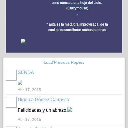
amó nunca a una hoja del cielo.
(Crazymouse)
.
.
* Esta es la metáfora improvisada, de la
cual se desarrollaron ambos poemas
Load Previous Replies
SENDA
Abr 17, 2015
Higorca Gómez Carrasco
Felicidades y un abrazo.
Abr 17, 2015