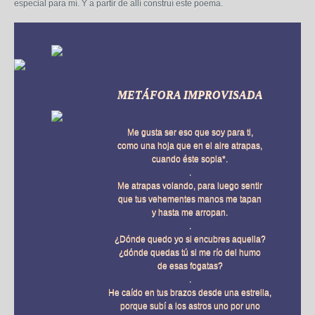
especial para mí. Y a partir de allí construí este poema.
METÁFORA IMPROVISADA
Me gusta ser eso que soy para ti,
como una hoja que en el aire atrapas,
cuando éste sopla*.
.
Me atrapas volando, para luego sentir
que tus vehementes manos me tapan
y hasta me arropan.
.
¿Dónde quedo yo si encubres aquella?
¿dónde quedas tú si me río del humo
de esas fogatas?
.
He caído en tus brazos desde una estrella,
porque subí a los astros uno por uno