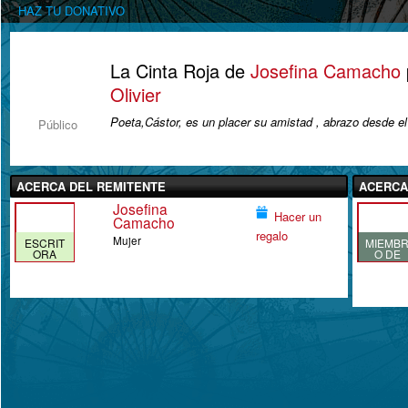
HAZ TU DONATIVO
La Cinta Roja de
Josefina Camacho
Olivier
Poeta,Cástor, es un placer su amistad , abrazo desde el
Público
ACERCA DEL REMITENTE
ACERCA
Josefina
Hacer un
Camacho
regalo
Mujer
ESCRIT
MIEMB
ORA
O DE
DISTING
HONOR
UIDA