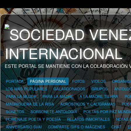
ESTE PORTAL SE MANTIENE CON LA COLABORACIÓN 
PORTADA
PÁGINA PERSONAL
FOTOS
VIDEOS
ORGANIG
LOS MÁS POPULARES
GALARDONADOS
GRUPOS
ANTOLOG
PARA LA MUJER
PARA LA MADRE
A LA MADRE TIERRA
PO
MADRIGUERA DE LA RISA
ACRÓSTICOS Y CALIGRAMAS
POE
SONETOS
SORSONETE-ANTOLOGÍA
POETAS POR PAZ MUNDI
HOMENAJE POETA Y POESÍA
RELATOS INMORTALES
NOTAS 
ANIVERSARIO SVAI
COMPARTE GIFS O IMÁGENES
CHAT
E