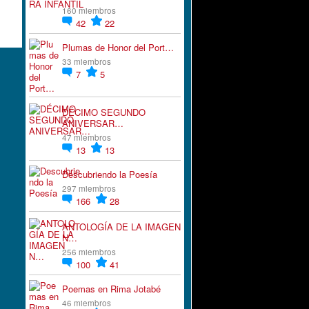
160 miembros
42
22
Plumas de Honor del Port…
33 miembros
7
5
DÉCIMO SEGUNDO
ANIVERSAR…
47 miembros
13
13
Descubriendo la Poesía
297 miembros
166
28
ANTOLOGÍA DE LA IMAGEN
N…
256 miembros
100
41
Poemas en Rima Jotabé
46 miembros