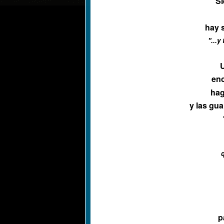
Si
hay 
"...y
U
en
hag
y las gu
p