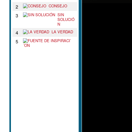
CONSEJO
2
SIN
3
SOLUCIÓ
N
LA VERDAD
4
F
5
U
E
N
T
E
D
E
I
N
S
P
I
R
A
C
I
`
´
O