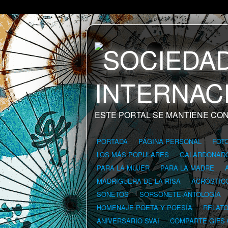
ESTE PORTAL SE MANTIENE CON
PORTADA
PÁGINA PERSONAL
FOT
LOS MÁS POPULARES
GALARDONAD
PARA LA MUJER
PARA LA MADRE
MADRIGUERA DE LA RISA
ACRÓSTIC
SONETOS
SORSONETE-ANTOLOGÍA
HOMENAJE POETA Y POESÍA
RELAT
ANIVERSARIO SVAI
COMPARTE GIFS