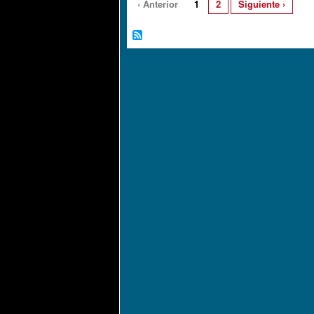
‹ Anterior
1
2
Siguiente ›