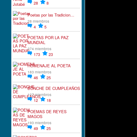
28
8
Poetas por las Tradicion…
28 miembros
4
5
POETAS POR LA PAZ
MUNDIAL
274 miembros
173
23
HOMENAJE AL POETA
183 miembros
46
25
BONCHE DE CUMPLEAÑOS
107 miembros
12
18
POEMAS DE REYES
MAGOS
193 miembros
49
25