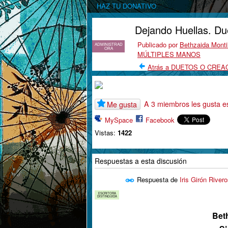
HAZ TU DONATIVO
Dejando Huellas. Due
Publicado por
Bethzaida Montil
ADMINISTRAD
ORA
MÚLTIPLES MANOS
Atrás a DUETOS O CREA
A 3 miembros les gusta e
Me gusta
MySpace
Facebook
Vistas:
1422
Respuestas a esta discusión
Respuesta de
Iris Girón River
ESCRITORA
DISTINGUIDA
Beth