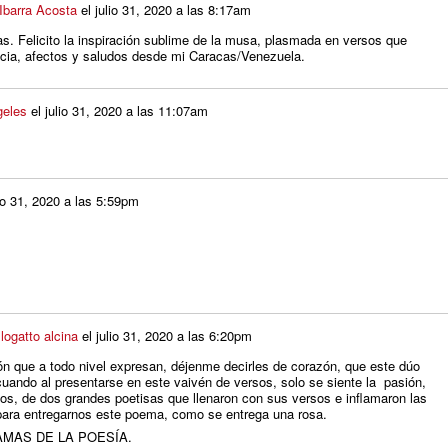
Ibarra Acosta
el
julio 31, 2020 a las 8:17am
. Felicito la inspiración sublime de la musa, plasmada en versos que
ncia, afectos y saludos desde mi Caracas/Venezuela.
geles
el
julio 31, 2020 a las 11:07am
lio 31, 2020 a las 5:59pm
logatto alcina
el
julio 31, 2020 a las 6:20pm
ón que a todo nivel expresan, déjenme decirles de corazón, que este dúo
cuando al presentarse en este vaivén de versos, solo se siente la pasión,
os, de dos grandes poetisas que llenaron con sus versos e inflamaron las
 para entregarnos este poema, como se entrega una rosa.
MAS DE LA POESÍA.