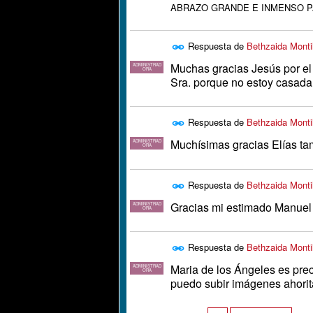
ABRAZO GRANDE E INMENSO P
Respuesta de
Bethzaida Montil
Muchas gracias Jesús por el 
ADMINISTRAD
ORA
Sra. porque no estoy casada,
Respuesta de
Bethzaida Montil
Muchísimas gracias Elías ta
ADMINISTRAD
ORA
Respuesta de
Bethzaida Montil
Gracias mi estimado Manuel
ADMINISTRAD
ORA
Respuesta de
Bethzaida Montil
Maria de los Ángeles es preci
ADMINISTRAD
ORA
puedo subir imágenes ahorit