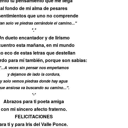
ento tu pensamiento que me llega
al fondo de mi alma de pesares
sentimientos que uno no comprende
 tan solo ve piedras cerrándole el camino..."
*.*
n dueto encantador y de lirismo
cuentro esta mañana, en mi mundo
o eco de estas letras que destellan
ardo para mí también, porque son sabias:
"...A veces sin pensar nos empeñamos
y dejamos de lado la cordura,
y solo vemos piedras donde hay agua
que ansiosa va buscando su camino...".
*-*
Abrazos para ti poeta amiga
con mi sincero afecto fraterno.
FELICITACIONES
ara ti y para Iris del Valle Ponce.