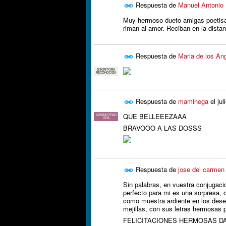
Respuesta de
Manuel Antonio 
Muy hermoso dueto amigas poetisas
riman al amor. Reciban en la dista
Respuesta de
Maria de los An
ESCRITORA
RECONOCIDA
Respuesta de
mamihega
el
ju
QUE BELLEEEZAAA
ADMINISTRAD
ORA
BRAVOOO A LAS DOSSS
Respuesta de
jose del carmen 
Sin palabras, en vuestra conjugaci
perfecto para mi es una sorpresa, 
como muestra ardiente en los dese
mejillas, con sus letras hermosas
FELICITACIONES HERMOSAS DA