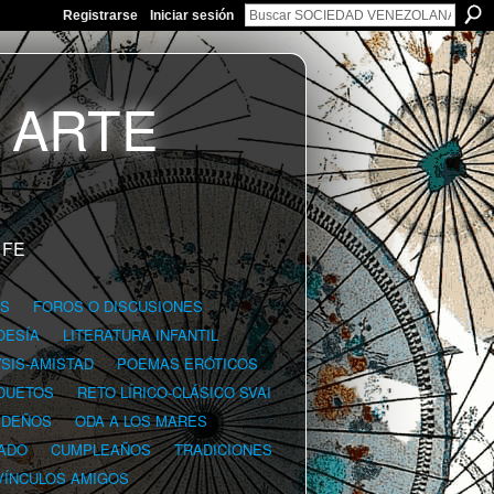
Registrarse
Iniciar sesión
 FE
GS
FOROS O DISCUSIONES
OESÍA
LITERATURA INFANTIL
YSIS-AMISTAD
POEMAS ERÓTICOS
DUETOS
RETO LÍRICO-CLÁSICO SVAI
IDEÑOS
ODA A LOS MARES
ADO
CUMPLEAÑOS
TRADICIONES
VÍNCULOS AMIGOS