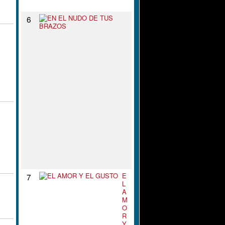
N
E
6
N
E
L
N
U
D
O
D
E
T
U
S
B
R
A
Z
O
S
E
7
L
A
M
O
R
Y