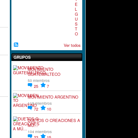
E
L
G
U
S
T
O
Ver todos
GRUPOS
MOVIMIENTO
GUATEMALTECO
50 miembros
25
7
MOVIMIENTO ARGENTINO
119 miembros
72
10
DUETOS O CREACIONES A
MÚ…
104 miembros
23
15