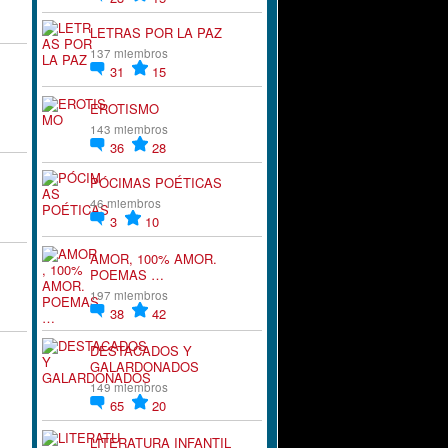
LETRAS POR LA PAZ
137 miembros
31
15
EROTISMO
143 miembros
36
28
PÓCIMAS POÉTICAS
46 miembros
3
10
AMOR, 100% AMOR.
POEMAS …
197 miembros
38
42
DESTACADOS Y
GALARDONADOS
149 miembros
65
20
LITERATURA INFANTIL