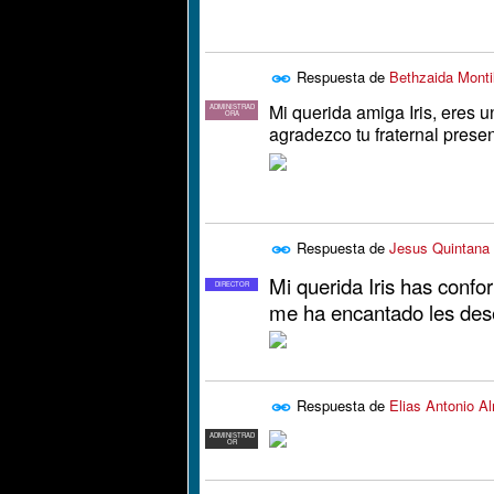
Respuesta de
Bethzaida Montil
Mi querida amiga Iris, eres 
ADMINISTRAD
ORA
agradezco tu fraternal prese
Respuesta de
Jesus Quintana 
Mi querida Iris has conf
DIRECTOR
me ha encantado les dese
Respuesta de
Elias Antonio A
ADMINISTRAD
OR