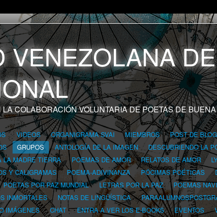
 LA COLABORACIÓN VOLUNTARIA DE POETAS DE BUENA
OS
VIDEOS
ORGANIGRAMA SVAI
MIEMBROS
POST DE BLO
OS
GRUPOS
ANTOLOGÍA DE LA IMAGEN
DESCUBRIENDO LA P
A LA MADRE TIERRA
POEMAS DE AMOR
RELATOS DE AMOR
L
OS Y CALIGRAMAS
POEMA-ADIVINANZA
PÓCIMAS POÉTICAS
POETAS POR PAZ MUNDIAL
LETRAS POR LA PAZ
POEMAS NAV
OS INMORTALES
NOTAS DE LINGÜÍSTICA
PARAALUMNOSPOSTGR
 O IMÁGENES
CHAT
ENTRA A VER LOS E-BOOKS
EVENTOS