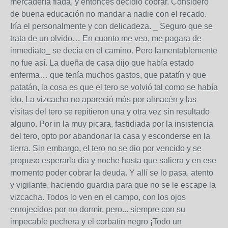
mercadería fiada, y entonces decidió cobrar. Considero
de buena educación no mandar a nadie con el recado.
Iría el personalmente y con delicadeza. _ Seguro que se
trata de un olvido… En cuanto me vea, me pagara de
inmediato_ se decía en el camino. Pero lamentablemente
no fue así. La dueña de casa dijo que había estado
enferma… que tenía muchos gastos, que patatín y que
patatán, la cosa es que el tero se volvió tal como se había
ido. La vizcacha no apareció más por almacén y las
visitas del tero se repitieron una y otra vez sin resultado
alguno. Por in la muy picara, fastidiada por la insistencia
del tero, opto por abandonar la casa y esconderse en la
tierra. Sin embargo, el tero no se dio por vencido y se
propuso esperarla día y noche hasta que saliera y en ese
momento poder cobrar la deuda. Y allí se lo pasa, atento
y vigilante, haciendo guardia para que no se le escape la
vizcacha. Todos lo ven en el campo, con los ojos
enrojecidos por no dormir, pero... siempre con su
impecable pechera y el corbatín negro ¡Todo un