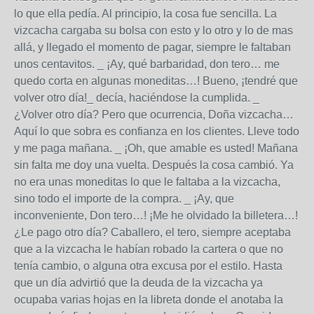
lo que ella pedía. Al principio, la cosa fue sencilla. La
vizcacha cargaba su bolsa con esto y lo otro y lo de mas
allá, y llegado el momento de pagar, siempre le faltaban
unos centavitos. _ ¡Ay, qué barbaridad, don tero… me
quedo corta en algunas moneditas…! Bueno, ¡tendré que
volver otro día!_ decía, haciéndose la cumplida. _
¿Volver otro día? Pero que ocurrencia, Doña vizcacha…
Aquí lo que sobra es confianza en los clientes. Lleve todo
y me paga mañana. _ ¡Oh, que amable es usted! Mañana
sin falta me doy una vuelta. Después la cosa cambió. Ya
no era unas moneditas lo que le faltaba a la vizcacha,
sino todo el importe de la compra. _ ¡Ay, que
inconveniente, Don tero…! ¡Me he olvidado la billetera…!
¿Le pago otro día? Caballero, el tero, siempre aceptaba
que a la vizcacha le habían robado la cartera o que no
tenía cambio, o alguna otra excusa por el estilo. Hasta
que un día advirtió que la deuda de la vizcacha ya
ocupaba varias hojas en la libreta donde el anotaba la