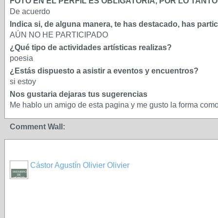
FOTO EN EL PERFIL ES OBLIGATORIA, POR LO TAN
De acuerdo
Indica si, de alguna manera, te has destacado, has parti
AÚN NO HE PARTICIPADO
¿Qué tipo de actividades artísticas realizas?
poesia
¿Estás dispuesto a asistir a eventos y encuentros?
si estoy
Nos gustaria dejaras tus sugerencias
Me hablo un amigo de esta pagina y me gusto la forma como 
Comment Wall:
Cástor Agustín Olivier Olivier
MIEMBRO
DE
HONOR