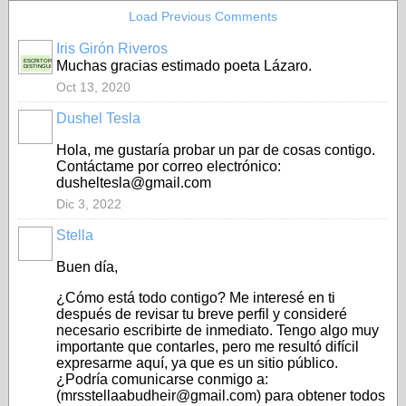
Load Previous Comments
Iris Girón Riveros
ESCRITORA
Muchas gracias estimado poeta Lázaro.
DISTINGUIDA
Oct 13, 2020
Dushel Tesla
Hola, me gustaría probar un par de cosas contigo.
Contáctame por correo electrónico:
dusheltesla@gmail.com
Dic 3, 2022
Stella
Buen día,
¿Cómo está todo contigo? Me interesé en ti
después de revisar tu breve perfil y consideré
necesario escribirte de inmediato. Tengo algo muy
importante que contarles, pero me resultó difícil
expresarme aquí, ya que es un sitio público.
¿Podría comunicarse conmigo a:
(mrsstellaabudheir@gmail.com) para obtener todos