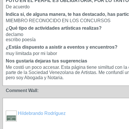
FOTO EN EL PERFIL ES OBLIGATORIA, POR LO TAN
De acuerdo
Indica si, de alguna manera, te has destacado, has parti
MIEMBRO RECONOCIDO EN LOS CONCURSOS
¿Qué tipo de actividades artísticas realizas?
declamo
escribo poesía
¿Estás dispuesto a asistir a eventos y encuentros?
muy limitada por mi labor
Nos gustaria dejaras tus sugerencias
Me costó un poco accesar. Esta página tiene similtud con la 
parte de la Sociedad Venezolana de Artistas. Me confundí un
pero soy Abogada y Notaria.
Comment Wall:
Hildebrando Rodríguez
MIEMBRO
DE
HONOR