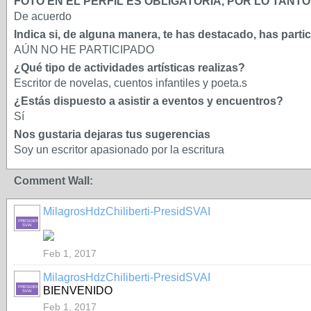
FOTO EN EL PERFIL ES OBLIGATORIA, POR LO TAN
De acuerdo
Indica si, de alguna manera, te has destacado, has parti
AÚN NO HE PARTICIPADO
¿Qué tipo de actividades artísticas realizas?
Escritor de novelas, cuentos infantiles y poeta.s
¿Estás dispuesto a asistir a eventos y encuentros?
Sí
Nos gustaria dejaras tus sugerencias
Soy un escritor apasionado por la escritura
Comment Wall:
MilagrosHdzChiliberti-PresidSVAI
PRESIDENTE-
SVAI
Feb 1, 2017
MilagrosHdzChiliberti-PresidSVAI
PRESIDENTE-
BIENVENIDO
SVAI
Feb 1, 2017