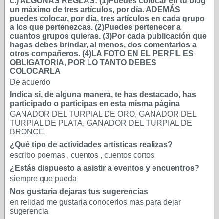
c.) ALGUNAS REGLAS: (1)Puedes colocar en tu blog
un máximo de tres artículos, por día. ADEMÁS
puedes colocar, por día, tres artículos en cada grupo
a los que pertenezcas. (2)Puedes pertenecer a
cuantos grupos quieras. (3)Por cada publicación que
hagas debes brindar, al menos, dos comentarios a
otros compañeros. (4)LA FOTO EN EL PERFIL ES
OBLIGATORIA, POR LO TANTO DEBES
COLOCARLA
De acuerdo
Indica si, de alguna manera, te has destacado, has
participado o participas en esta misma página
GANADOR DEL TURPIAL DE ORO, GANADOR DEL
TURPIAL DE PLATA, GANADOR DEL TURPIAL DE
BRONCE
¿Qué tipo de actividades artísticas realizas?
escribo poemas , cuentos , cuentos cortos
¿Estás dispuesto a asistir a eventos y encuentros?
siempre que pueda
Nos gustaria dejaras tus sugerencias
en relidad me gustaria conocerlos mas para dejar
sugerencia