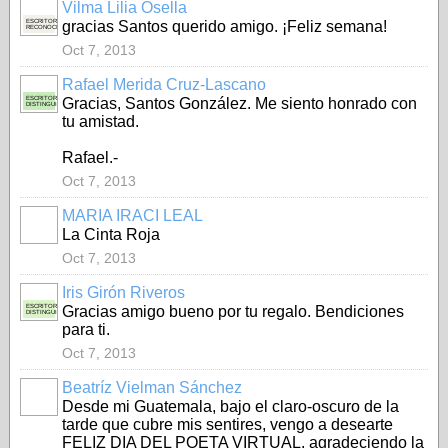
Vilma Lilia Osella
ESCRITORA
gracias Santos querido amigo. ¡Feliz semana!
RECONOCIDA
Oct 7, 2013
Rafael Merida Cruz-Lascano
ESCRITOR
Gracias, Santos González. Me siento honrado con
DISTINGUIDO
tu amistad.
Rafael.-
Oct 7, 2013
MARIA IRACI LEAL
La Cinta Roja
Oct 7, 2013
Iris Girón Riveros
ESCRITORA
Gracias amigo bueno por tu regalo. Bendiciones
DISTINGUIDA
para ti.
Oct 7, 2013
Beatríz Vielman Sánchez
Desde mi Guatemala, bajo el claro-oscuro de la
tarde que cubre mis sentires, vengo a desearte
FELIZ DIA DEL POETA VIRTUAL, agradeciendo la