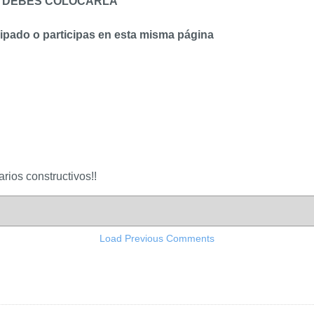
TO DEBES COLOCARLA
cipado o participas en esta misma página
rios constructivos!!
Load Previous Comments