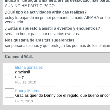
Indica si, de alguna manera, te has destacado, has parti
AÚN NO HE PARTICIPADO
¿Qué tipo de actividades artísticas realizas?
estoy trabajando mi primer poemario llamado AINARA en ho
venezuela.
¿Estás dispuesto a asistir a eventos y encuentros?
seria un honor participar en varios eventos.
Nos gustaria dejaras tus sugerencias
ser personas serias y que protejan los poemas de los plajiar
Comment Wall:
liliana gonzalez
gracias!!
mary
Nov 12, 2010
Fanny Moreno
Gracias querido Danny por el regalo, que bueno encontra
Dic 2, 2010