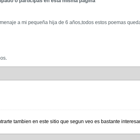
cipado o participas en esta misma página
menaje a mi pequeña hija de 6 años,todos estos poemas quedar
ios.
rte tambien en este sitio que segun veo es bastante interesante.