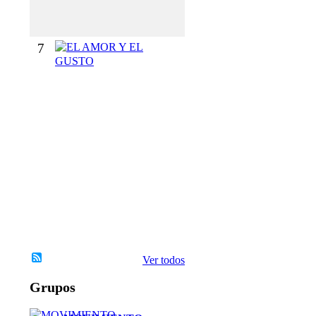
O
S
7
E
L
A
M
O
R
Y
E
L
G
U
S
T
O
Ver todos
Grupos