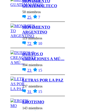
MOVIMIENTO
GUATEMALTECO
50 miembros
25
7
MOVIMIENTO
ARGENTINO
119 miembros
72
10
DUETOS O
CREACIONES A MÚ…
104 miembros
23
15
LETRAS POR LA PAZ
137 miembros
31
15
EROTISMO
143 miembros