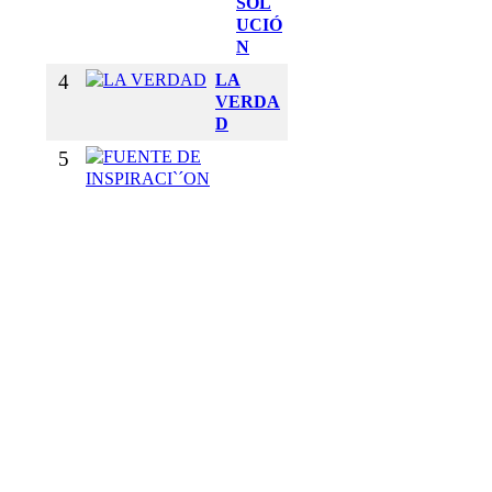
SOL
UCIÓ
N
4
LA
VERDA
D
5
F
U
E
N
T
E
D
E
I
N
S
P
I
R
A
C