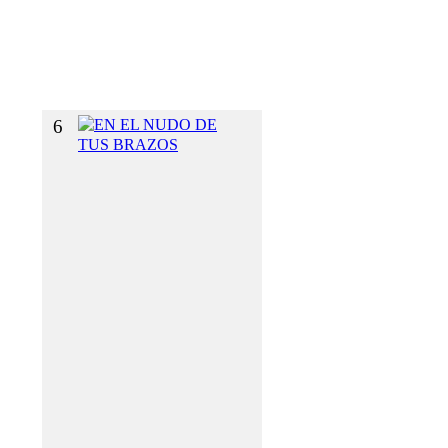
I
`
´
O
N
6
E
N
E
L
N
U
D
O
D
E
T
U
S
B
R
A
Z