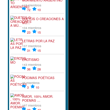
MOVIMIENTO ARGENTINO
119 miembros
72
10
DUETOS O CREACIONES A
MÚ…
104 miembros
23
15
LETRAS POR LA PAZ
137 miembros
31
15
EROTISMO
143 miembros
36
28
PÓCIMAS POÉTICAS
46 miembros
3
10
AMOR, 100% AMOR.
POEMAS …
197 miembros
38
42