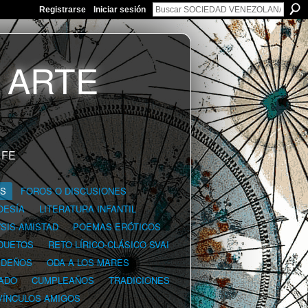
Registrarse
Iniciar sesión
 FE
GS
FOROS O DISCUSIONES
OESÍA
LITERATURA INFANTIL
YSIS-AMISTAD
POEMAS ERÓTICOS
DUETOS
RETO LÍRICO-CLÁSICO SVAI
IDEÑOS
ODA A LOS MARES
ADO
CUMPLEAÑOS
TRADICIONES
VÍNCULOS AMIGOS