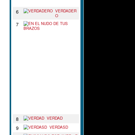
N
VERDADER
6
O
E
7
N
E
L
N
U
D
O
D
E
T
U
S
B
R
A
Z
O
S
VERDAD
8
VERDASD
9