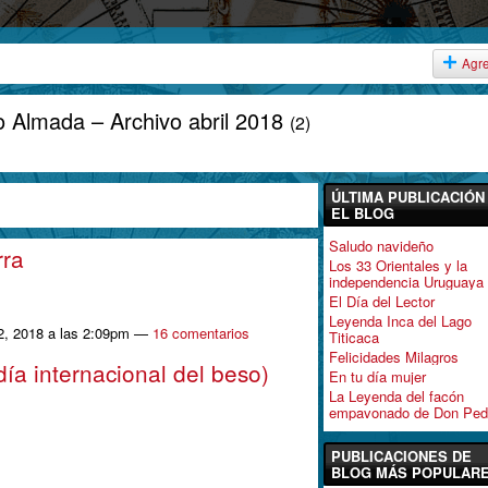
Agr
io Almada – Archivo abril 2018
(2)
ÚLTIMA PUBLICACIÓN
EL BLOG
Saludo navideño
rra
Los 33 Orientales y la
independencia Uruguaya
El Día del Lector
Leyenda Inca del Lago
22, 2018 a las 2:09pm —
16 comentarios
Titicaca
Felicidades Milagros
día internacional del beso)
En tu día mujer
La Leyenda del facón
empavonado de Don Ped
PUBLICACIONES DE
BLOG MÁS POPULAR