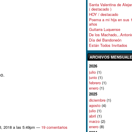
Santa Valentina de Aleja
( destacado )
HOY / destacado
Poema a mi hija en sus 
años
Guitarra Luquense
De los Machado,..Antoni
Día del Bandoneón
Están Todos Invitados
ARCHIVOS MENSUAL
2026
julio
(1)
ho.
junio
(1)
febrero
(1)
enero
(1)
2025
diciembre
(1)
agosto
(4)
julio
(1)
abril
(1)
marzo
(2)
enero
(8)
13, 2018 a las 5:49pm —
19 comentarios