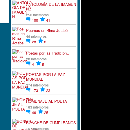
ANTOLOGÍA DE LA IMAGEN
N…
256 miembros
100
41
Poemas en Rima Jotabé
46 miembros
28
8
Poetas por las Tradicion…
28 miembros
4
5
POETAS POR LA PAZ
MUNDIAL
274 miembros
173
23
HOMENAJE AL POETA
183 miembros
46
25
BONCHE DE CUMPLEAÑOS
107 miembros