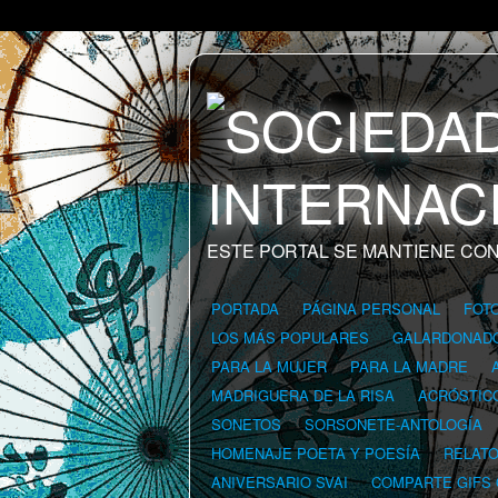
ESTE PORTAL SE MANTIENE CON
PORTADA
PÁGINA PERSONAL
FOT
LOS MÁS POPULARES
GALARDONAD
PARA LA MUJER
PARA LA MADRE
MADRIGUERA DE LA RISA
ACRÓSTIC
SONETOS
SORSONETE-ANTOLOGÍA
HOMENAJE POETA Y POESÍA
RELAT
ANIVERSARIO SVAI
COMPARTE GIFS