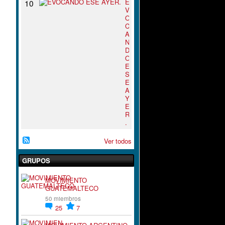
E
10
V
O
C
A
N
D
O
E
S
E
A
Y
E
R
.
Ver todos
GRUPOS
MOVIMIENTO
GUATEMALTECO
50 miembros
25
7