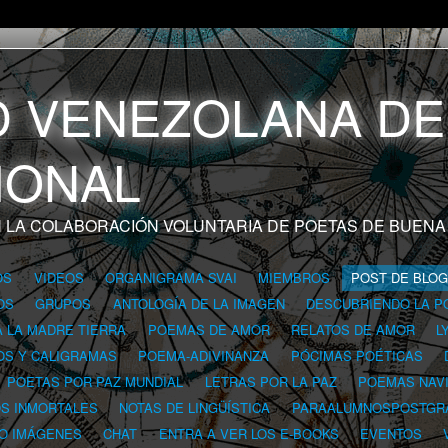
 LA COLABORACIÓN VOLUNTARIA DE POETAS DE BUENA
OS
VIDEOS
ORGANIGRAMA SVAI
MIEMBROS
POST DE BLO
OS
GRUPOS
ANTOLOGÍA DE LA IMAGEN
DESCUBRIENDO LA P
A LA MADRE TIERRA
POEMAS DE AMOR
RELATOS DE AMOR
L
OS Y CALIGRAMAS
POEMA-ADIVINANZA
PÓCIMAS POÉTICAS
POETAS POR PAZ MUNDIAL
LETRAS POR LA PAZ
POEMAS NAV
OS INMORTALES
NOTAS DE LINGÜÍSTICA
PARAALUMNOSPOSTGR
 O IMÁGENES
CHAT
ENTRA A VER LOS E-BOOKS
EVENTOS