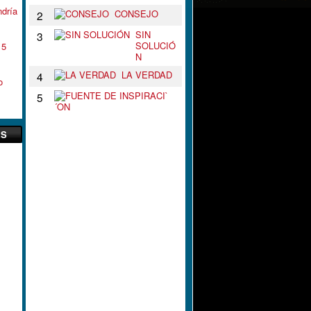
ndría
CONSEJO
2
SIN
3
SOLUCIÓ
15
N
LA VERDAD
4
o
F
5
U
E
N
ES
T
E
D
E
I
N
S
P
I
R
A
C
I
`
´
O