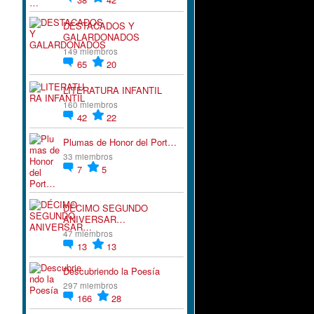
DESTACADOS Y
GALARDONADOS
149 miembros
65
20
LITERATURA INFANTIL
160 miembros
42
22
Plumas de Honor del Port…
33 miembros
7
5
DÉCIMO SEGUNDO
ANIVERSAR…
47 miembros
13
13
Descubriendo la Poesía
297 miembros
166
28