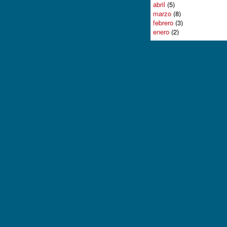
abril
(5)
marzo
(8)
febrero
(3)
enero
(2)