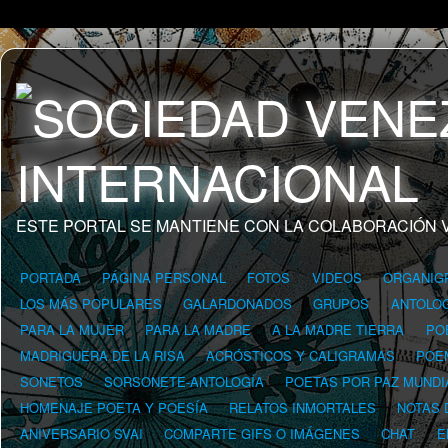
ESTE PORTAL SE MANTIENE CON LA COLABORACIÓN 
PORTADA
PÁGINA PERSONAL
FOTOS
VIDEOS
ORGANIG
LOS MÁS POPULARES
GALARDONADOS
GRUPOS
ANTOLOG
PARA LA MUJER
PARA LA MADRE
A LA MADRE TIERRA
PO
MADRIGUERA DE LA RISA
ACRÓSTICOS Y CALIGRAMAS
POE
SONETOS
SORSONETE-ANTOLOGÍA
POETAS POR PAZ MUNDI
HOMENAJE POETA Y POESÍA
RELATOS INMORTALES
NOTAS 
ANIVERSARIO SVAI
COMPARTE GIFS O IMÁGENES
CHAT
E