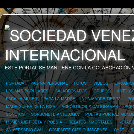
ESTE PORTAL SE MANTIENE CON LA COLABORACIÓN 
PORTADA
PÁGINA PERSONAL
FOTOS
VIDEOS
ORGANIG
LOS MÁS POPULARES
GALARDONADOS
GRUPOS
ANTOLOG
PARA LA MUJER
PARA LA MADRE
A LA MADRE TIERRA
PO
MADRIGUERA DE LA RISA
ACRÓSTICOS Y CALIGRAMAS
POE
SONETOS
SORSONETE-ANTOLOGÍA
POETAS POR PAZ MUNDI
HOMENAJE POETA Y POESÍA
RELATOS INMORTALES
NOTAS 
ANIVERSARIO SVAI
COMPARTE GIFS O IMÁGENES
CHAT
E