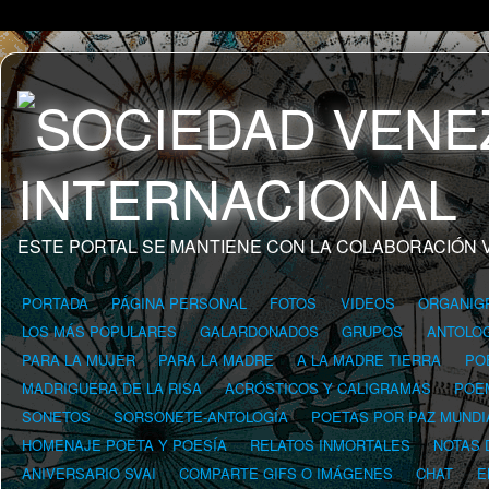
ESTE PORTAL SE MANTIENE CON LA COLABORACIÓN 
PORTADA
PÁGINA PERSONAL
FOTOS
VIDEOS
ORGANIG
LOS MÁS POPULARES
GALARDONADOS
GRUPOS
ANTOLOG
PARA LA MUJER
PARA LA MADRE
A LA MADRE TIERRA
PO
MADRIGUERA DE LA RISA
ACRÓSTICOS Y CALIGRAMAS
POE
SONETOS
SORSONETE-ANTOLOGÍA
POETAS POR PAZ MUNDI
HOMENAJE POETA Y POESÍA
RELATOS INMORTALES
NOTAS 
ANIVERSARIO SVAI
COMPARTE GIFS O IMÁGENES
CHAT
E