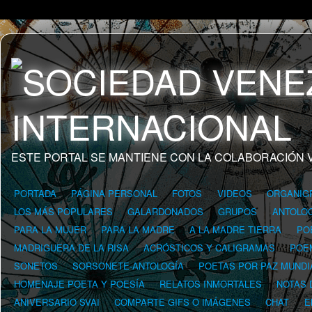
ESTE PORTAL SE MANTIENE CON LA COLABORACIÓN 
PORTADA
PÁGINA PERSONAL
FOTOS
VIDEOS
ORGANIG
LOS MÁS POPULARES
GALARDONADOS
GRUPOS
ANTOLOG
PARA LA MUJER
PARA LA MADRE
A LA MADRE TIERRA
PO
MADRIGUERA DE LA RISA
ACRÓSTICOS Y CALIGRAMAS
POE
SONETOS
SORSONETE-ANTOLOGÍA
POETAS POR PAZ MUNDI
HOMENAJE POETA Y POESÍA
RELATOS INMORTALES
NOTAS 
ANIVERSARIO SVAI
COMPARTE GIFS O IMÁGENES
CHAT
E