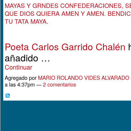
MAYAS Y GRNDES CONFEDERACIONES, S
QUE DIOS QUIERA AMEN Y AMEN. BENDI
TU TATA MAYA.
Poeta Carlos Garrido Chalén
añadido …
Continuar
Agregado por
MARIO ROLANDO VIDES ALVARADO
a las 4:37pm —
2 comentarios