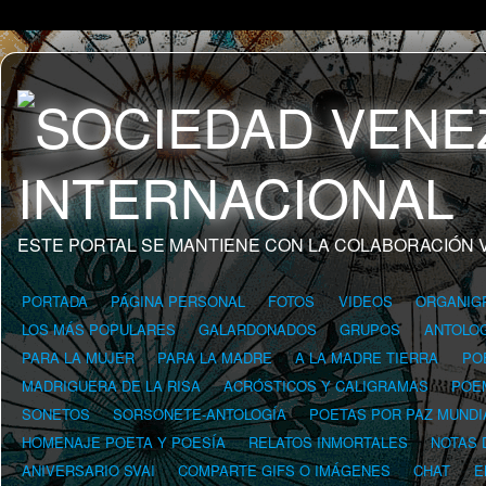
ESTE PORTAL SE MANTIENE CON LA COLABORACIÓN 
PORTADA
PÁGINA PERSONAL
FOTOS
VIDEOS
ORGANIG
LOS MÁS POPULARES
GALARDONADOS
GRUPOS
ANTOLOG
PARA LA MUJER
PARA LA MADRE
A LA MADRE TIERRA
PO
MADRIGUERA DE LA RISA
ACRÓSTICOS Y CALIGRAMAS
POE
SONETOS
SORSONETE-ANTOLOGÍA
POETAS POR PAZ MUNDI
HOMENAJE POETA Y POESÍA
RELATOS INMORTALES
NOTAS 
ANIVERSARIO SVAI
COMPARTE GIFS O IMÁGENES
CHAT
E