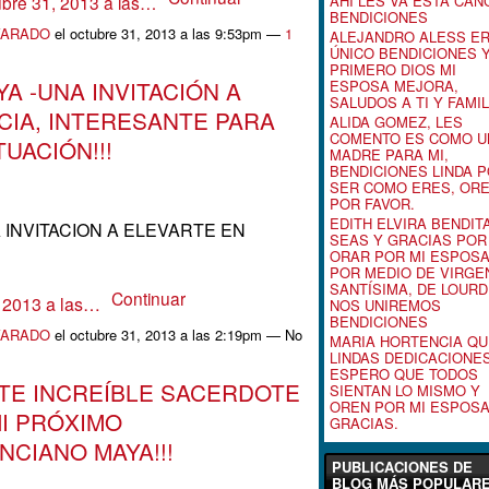
AHÍ LES VA ESTA CAN
ubre 31, 2013 a las…
BENDICIONES
VARADO
el octubre 31, 2013 a las 9:53pm —
1
ALEJANDRO ALESS E
ÚNICO BENDICIONES 
PRIMERO DIOS MI
A -UNA INVITACIÓN A
ESPOSA MEJORA,
SALUDOS A TI Y FAMIL
CIA, INTERESANTE PARA
ALIDA GOMEZ, LES
COMENTO ES COMO U
UACIÓN!!!
MADRE PARA MI,
BENDICIONES LINDA 
SER COMO ERES, OR
POR FAVOR.
EDITH ELVIRA BENDIT
 INVITACION A ELEVARTE EN
SEAS Y GRACIAS POR
ORAR POR MI ESPOS
POR MEDIO DE VIRGE
SANTÍSIMA, DE LOURD
Continuar
, 2013 a las…
NOS UNIREMOS
BENDICIONES
VARADO
el octubre 31, 2013 a las 2:19pm — No
MARIA HORTENCIA QU
LINDAS DEDICACIONE
ESPERO QUE TODOS
STE INCREÍBLE SACERDOTE
SIENTAN LO MISMO Y
OREN POR MI ESPOS
MI PRÓXIMO
GRACIAS.
CIANO MAYA!!!
PUBLICACIONES DE
BLOG MÁS POPULAR