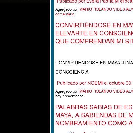
Publicado por
Evelia Padilla M
el oct
Agregado por
MARIO ROLANDO VIDES AL
comentario
CONVIRTIÉNDOSE EN MAY
ELEVARTE EN CONSCIEN
QUE COMPRENDAN MI SIT
CONVIRTIENDOSE EN MAYA -UNA
CONSCIENCIA
Publicado por
NOEMI
el octubre 30
Agregado por
MARIO ROLANDO VIDES AL
hay comentarios
PALABRAS SABIAS DE E
MAYA, A SABIENDAS DE 
NOMBRAMIENTO COMO AN