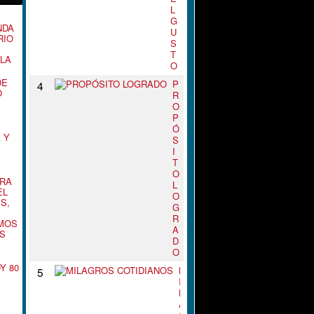
L
E
G
NDA
U
RIO
S
T
LA
O
DE
P
4
O
R
O
P
Ó
 Y
S
I
T
O
ARA
L
EL
O
S,
G
R
RMOS
A
S
D
O
Y 80
M
5
I
L
A