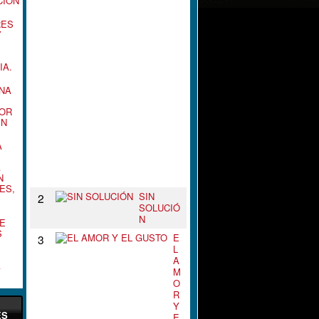
CIÓN
L
N
RES
U
Y
D
O
D
IA.
E
T
NA
U
S
POR
B
EN
R
A
A
Z
O
A
N
S
ES,
SIN
2
SOLUCIÓ
N
E
S
E
3
L
A
A
M
O
R
Y
ES
E