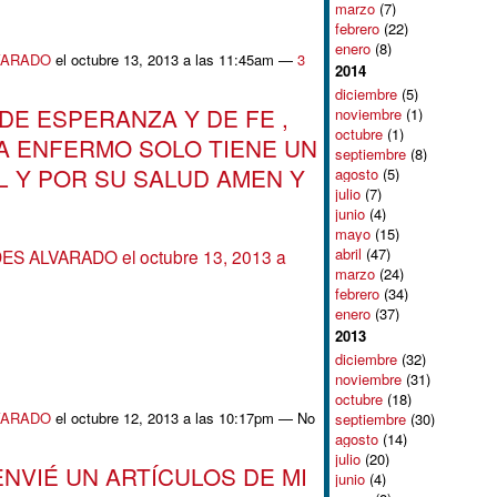
marzo
(7)
febrero
(22)
enero
(8)
VARADO
el octubre 13, 2013 a las 11:45am —
3
2014
diciembre
(5)
E ESPERANZA Y DE FE ,
noviembre
(1)
octubre
(1)
A ENFERMO SOLO TIENE UN
septiembre
(8)
 Y POR SU SALUD AMEN Y
agosto
(5)
julio
(7)
junio
(4)
mayo
(15)
abril
(47)
DES ALVARADO
el octubre 13, 2013 a
marzo
(24)
febrero
(34)
enero
(37)
2013
diciembre
(32)
noviembre
(31)
octubre
(18)
VARADO
el octubre 12, 2013 a las 10:17pm — No
septiembre
(30)
agosto
(14)
julio
(20)
NVIÉ UN ARTÍCULOS DE MI
junio
(4)