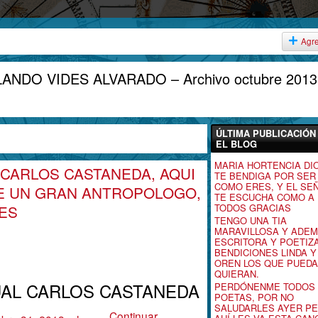
Agr
ANDO VIDES ALVARADO – Archivo octubre 2013
ÚLTIMA PUBLICACIÓN
EL BLOG
MARIA HORTENCIA DI
 CARLOS CASTANEDA, AQUI
TE BENDIGA POR SER
COMO ERES, Y EL SE
E UN GRAN ANTROPOLOGO,
TE ESCUCHA COMO A
TODOS GRACIAS
DES
TENGO UNA TIA
MARAVILLOSA Y ADE
ESCRITORA Y POETIZA
BENDICIONES LINDA Y
OREN LOS QUE PUEDA
QUIERAN.
UAL CARLOS CASTANEDA
PERDÓNENME TODOS 
POETAS, POR NO
SALUDARLES AYER P
Continuar