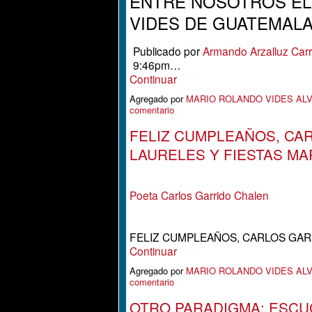
ENTRE NOSOTROS EL
VIDES DE GUATEMALA.
Publicado por
Armando Arzalluz Carr
9:46pm…
Continuar
Agregado por
MARIO ROLANDO VIDES AL
comentario
FELIZ CUMPLEAÑOS, CAR
LAURELES Y FIESTAS MA
Poeta Carlos Garrido Chalen
FELIZ CUMPLEAÑOS, CARLOS GAR
Continuar
Agregado por
MARIO ROLANDO VIDES AL
comentario
OTRO PARADIGMA: ESCU