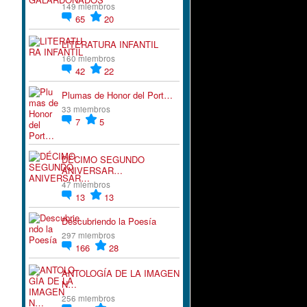
149 miembros
65
20
LITERATURA INFANTIL
160 miembros
42
22
Plumas de Honor del Port…
33 miembros
7
5
DÉCIMO SEGUNDO
ANIVERSAR…
47 miembros
13
13
Descubriendo la Poesía
297 miembros
166
28
ANTOLOGÍA DE LA IMAGEN
N…
256 miembros