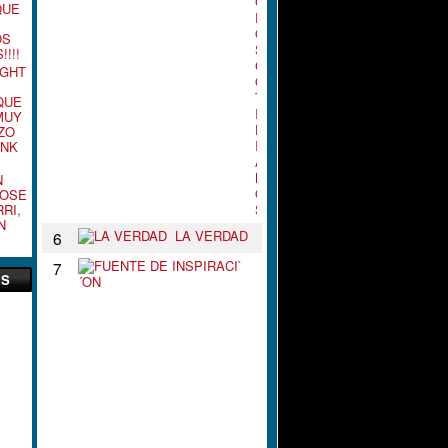
G
QUE
R
O
OS
S
!!!
C
IGHT
O
T
QUE
I
MUY
D
ZO
I
ANK
A
N
N
O
JOSE
RI,
S
N
LA VERDAD
6
F
7
ES
U
E
N
T
E
D
E
I
N
S
P