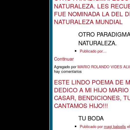
NATURALEZA. LES RECU
FUE NOMINADA LA DEL DÍ
NATURALEZA MUNDIAL
OTRO PARADIGMA
NATURALEZA.
Publicado por…
Continuar
Agregado por
MARIO ROLANDO VIDES AL
hay comentarios
ESTE LINDO POEMA DE M
DEDICO A MI HIJO MARIO
CASAR, BENDICIONES, T
CANTAMOS HIJO!!!
TU BODA
Publicado por
magi balsells
el