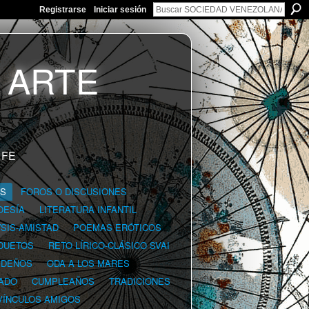
Registrarse
Iniciar sesión
 FE
GS
FOROS O DISCUSIONES
OESÍA
LITERATURA INFANTIL
YSIS-AMISTAD
POEMAS ERÓTICOS
DUETOS
RETO LÍRICO-CLÁSICO SVAI
IDEÑOS
ODA A LOS MARES
ADO
CUMPLEAÑOS
TRADICIONES
VÍNCULOS AMIGOS