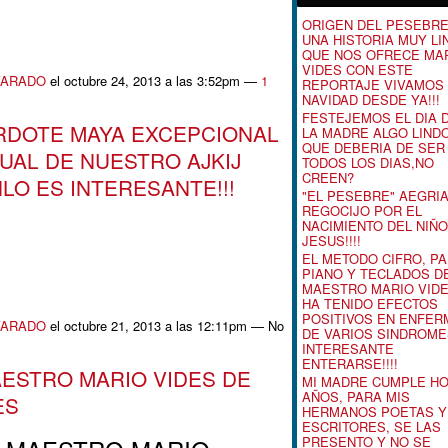
ORIGEN DEL PESEBR
UNA HISTORIA MUY LI
QUE NOS OFRECE MA
VIDES CON ESTE
VARADO
el octubre 24, 2013 a las 3:52pm —
1
REPORTAJE VIVAMOS 
NAVIDAD DESDE YA!!!
FESTEJEMOS EL DIA 
RDOTE MAYA EXCEPCIONAL
LA MADRE ALGO LIND
QUE DEBERIA DE SER
UAL DE NUESTRO AJKIJ
TODOS LOS DIAS,NO
CREEN?
LO ES INTERESANTE!!!
"EL PESEBRE" AEGRIA
REGOCIJO POR EL
NACIMIENTO DEL NIÑO
JESUS!!!!
EL METODO CIFRO, P
PIANO Y TECLADOS D
MAESTRO MARIO VIDE
HA TENIDO EFECTOS
POSITIVOS EN ENFE
VARADO
el octubre 21, 2013 a las 12:11pm — No
DE VARIOS SINDROME
INTERESANTE
ENTERARSE!!!!
ESTRO MARIO VIDES DE
MI MADRE CUMPLE HO
AÑOS, PARA MIS
ES
HERMANOS POETAS Y
ESCRITORES, SE LAS
PRESENTO Y NO SE