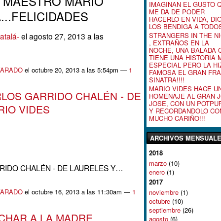
 MAESTRO MARIO
IMAGINAN EL GUSTO 
ME DA DE PODER
..FELICIDADES
HACERLO EN VIDA, DI
LOS BENDIGA A TODOS!
STRANGERS IN THE N
atalá-
el agosto 27, 2013 a las
, EXTRAÑOS EN LA
NOCHE, UNA BALADA 
TIENE UNA HISTORIA 
ESPECIAL PERO LA HI
VARADO
el octubre 20, 2013 a las 5:54pm —
1
FAMOSA EL GRAN FR
SINATRA!!!!
MARIO VIDES HACE U
LOS GARRIDO CHALÉN - DE
HOMENAJE AL GRAN 
JOSE, CON UN POTPUR
RIO VIDES
Y RECORDANDOLO CO
MUCHO CARIÑO!!!
ARCHIVOS MENSUAL
2018
marzo
(10)
RIDO CHALÉN - DE LAURELES Y…
enero
(1)
2017
VARADO
el octubre 16, 2013 a las 11:30am —
1
noviembre
(1)
octubre
(10)
septiembre
(26)
CHAR A LA MADRE
agosto
(6)