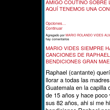
AMIGO COUTIÑO SOBRE 
AQUÍ TENEMOS UNA CONF
Opciones…
Continuar
Agregado por
MARIO ROLANDO VIDES AL
hay comentarios
MARIO VIDES SIEMPRE 
CANCIONES DE RAPHAEL
BENDICIONES GRAN MAE
Raphael (cantante) querí
llorar a todas las madres
Guatemala en la capilla d
de 15 años y hace poco v
sus 82 años, ahi si me hi