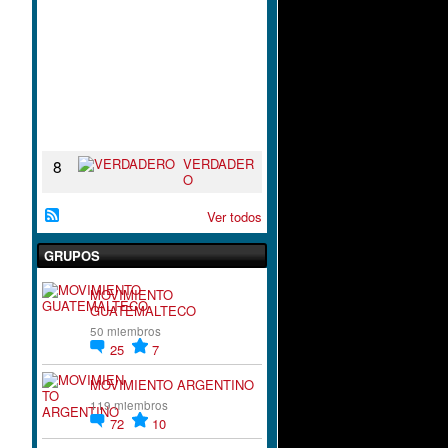
I
R
A
C
I
`
´
O
N
VERDADER
8
O
Ver todos
GRUPOS
MOVIMIENTO
GUATEMALTECO
50 miembros
25
7
MOVIMIENTO ARGENTINO
119 miembros
72
10