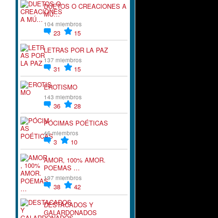
DUETOS O CREACIONES A
MÚ…
104 miembros
23
15
LETRAS POR LA PAZ
137 miembros
31
15
EROTISMO
143 miembros
36
28
PÓCIMAS POÉTICAS
46 miembros
3
10
AMOR, 100% AMOR.
POEMAS …
197 miembros
38
42
DESTACADOS Y
GALARDONADOS