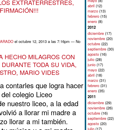
mayo
(8)
LOS EXTRATERRESTRES,
abril
(12)
IRMACIÓN!!!
marzo
(13)
febrero
(15)
enero
(8)
2012
diciembre
(17)
noviembre
(20)
VARADO
el octubre 12, 2013 a las 7:16pm — No
octubre
(22)
septiembre
(30)
agosto
(16)
HA HECHO MILAGROS CON
julio
(28)
 DURANTE TODA SU VIDA,
junio
(17)
mayo
(22)
STRO, MARIO VIDES
abril
(18)
marzo
(31)
a contarles que logra hacer
febrero
(31)
enero
(35)
 del colegio Liceo
2011
e nuestro liceo, a la edad
diciembre
(29)
noviembre
(26)
olvió a llorar mi madre a
octubre
(16)
septiembre
(22)
zo llorar a mi también.
agosto
(20)
julio
(17)