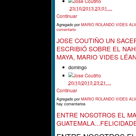
23/10/2013 23:01…
Continuar
Agregado por
MARIO ROLANDO VIDES AL
comentario
JOSE COUTIÑO UN SACE
ESCRIBIÓ SOBRE EL NAH
MAYA, MARIO VIDES LÉAN
domingo
20/10/2013 23:21…
Continuar
Agregado por
MARIO ROLANDO VIDES AL
hay comentarios
ENTRE NOSOTROS EL MA
GUATEMALA...FELICIDAD