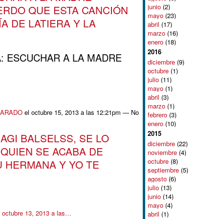
junio
(2)
ERDO QUE ESTA CANCIÓN
mayo
(23)
A DE LATIERA Y LA
abril
(17)
marzo
(16)
enero
(18)
2016
: ESCUCHAR A LA MADRE
diciembre
(9)
octubre
(1)
julio
(11)
mayo
(1)
abril
(3)
marzo
(1)
VARADO
el octubre 15, 2013 a las 12:21pm — No
febrero
(3)
enero
(10)
2015
AGI BALSELSS, SE LO
diciembre
(22)
 QUIEN SE ACABA DE
noviembre
(4)
octubre
(8)
U HERMANA Y YO TE
septiembre
(5)
agosto
(6)
julio
(13)
junio
(14)
mayo
(4)
 octubre 13, 2013 a las…
abril
(1)