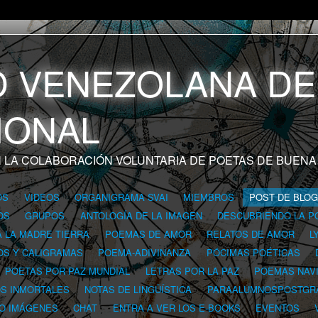
 LA COLABORACIÓN VOLUNTARIA DE POETAS DE BUENA
OS
VIDEOS
ORGANIGRAMA SVAI
MIEMBROS
POST DE BLO
OS
GRUPOS
ANTOLOGÍA DE LA IMAGEN
DESCUBRIENDO LA P
A LA MADRE TIERRA
POEMAS DE AMOR
RELATOS DE AMOR
L
OS Y CALIGRAMAS
POEMA-ADIVINANZA
PÓCIMAS POÉTICAS
POETAS POR PAZ MUNDIAL
LETRAS POR LA PAZ
POEMAS NAV
OS INMORTALES
NOTAS DE LINGÜÍSTICA
PARAALUMNOSPOSTGR
 O IMÁGENES
CHAT
ENTRA A VER LOS E-BOOKS
EVENTOS