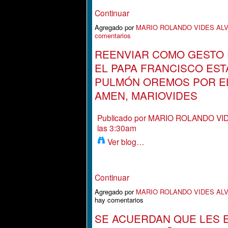
Continuar
Agregado por
MARIO ROLANDO VIDES AL
comentarios
REENVIAR COMO GESTO D
EL PAPA FRANCISCO EST
PULMÓN OREMOS POR EL
AMEN, MARIOVIDES
Publicado por
MARIO ROLANDO VI
las 3:30am
Ver blog…
Continuar
Agregado por
MARIO ROLANDO VIDES AL
hay comentarios
SE ACUERDAN QUE LES E