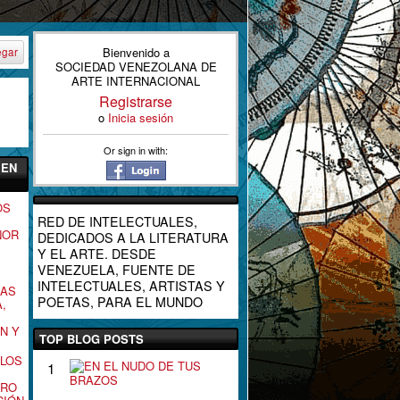
Bienvenido a
egar
SOCIEDAD VENEZOLANA DE
ARTE INTERNACIONAL
Registrarse
o
Inicia sesión
Or sign in with:
 EN
OS
RED DE INTELECTUALES,
ÑOR
DEDICADOS A LA LITERATURA
Y EL ARTE. DESDE
VENEZUELA, FUENTE DE
INTELECTUALES, ARTISTAS Y
MAS
POETAS, PARA EL MUNDO
,
N Y
TOP BLOG POSTS
LOS
E
1
N
ERO
E