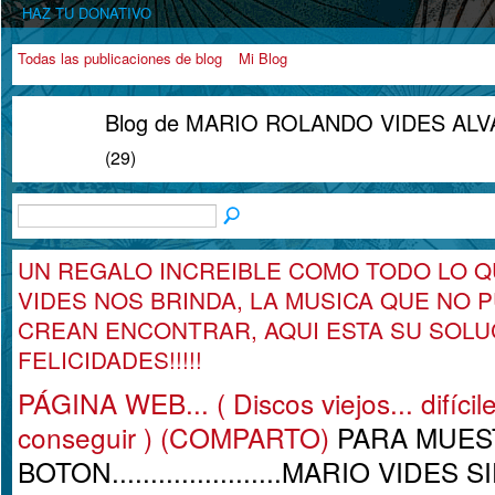
HAZ TU DONATIVO
Todas las publicaciones de blog
Mi Blog
Blog de MARIO ROLANDO VIDES ALVAR
(29)
UN REGALO INCREIBLE COMO TODO LO Q
VIDES NOS BRINDA, LA MUSICA QUE NO 
CREAN ENCONTRAR, AQUI ESTA SU SOLUCI
FELICIDADES!!!!!
PÁGINA WEB... ( Discos viejos... difícil
conseguir ) (COMPARTO)
PARA MUES
BOTON......................MARIO VIDES