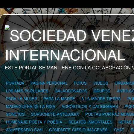
ESTE PORTAL SE MANTIENE CON LA COLABORACIÓN 
PORTADA
PÁGINA PERSONAL
FOTOS
VIDEOS
ORGANIG
LOS MÁS POPULARES
GALARDONADOS
GRUPOS
ANTOLOG
PARA LA MUJER
PARA LA MADRE
A LA MADRE TIERRA
PO
MADRIGUERA DE LA RISA
ACRÓSTICOS Y CALIGRAMAS
POE
SONETOS
SORSONETE-ANTOLOGÍA
POETAS POR PAZ MUNDI
HOMENAJE POETA Y POESÍA
RELATOS INMORTALES
NOTAS 
ANIVERSARIO SVAI
COMPARTE GIFS O IMÁGENES
CHAT
E