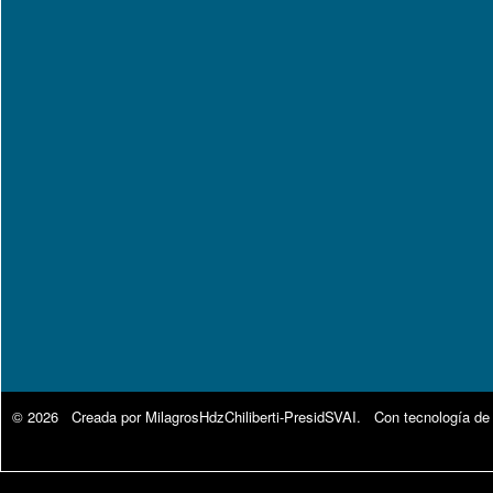
© 2026 Creada por
MilagrosHdzChiliberti-PresidSVAI
. Con tecnología de
Google Analytics.