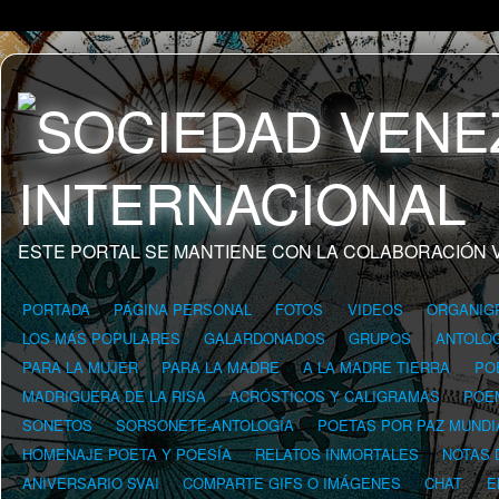
ESTE PORTAL SE MANTIENE CON LA COLABORACIÓN 
PORTADA
PÁGINA PERSONAL
FOTOS
VIDEOS
ORGANIG
LOS MÁS POPULARES
GALARDONADOS
GRUPOS
ANTOLOG
PARA LA MUJER
PARA LA MADRE
A LA MADRE TIERRA
PO
MADRIGUERA DE LA RISA
ACRÓSTICOS Y CALIGRAMAS
POE
SONETOS
SORSONETE-ANTOLOGÍA
POETAS POR PAZ MUNDI
HOMENAJE POETA Y POESÍA
RELATOS INMORTALES
NOTAS 
ANIVERSARIO SVAI
COMPARTE GIFS O IMÁGENES
CHAT
E