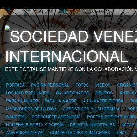
ESTE PORTAL SE MANTIENE CON LA COLABORACIÓN 
PORTADA
PÁGINA PERSONAL
FOTOS
VIDEOS
ORGANIG
LOS MÁS POPULARES
GALARDONADOS
GRUPOS
ANTOLOG
PARA LA MUJER
PARA LA MADRE
A LA MADRE TIERRA
PO
MADRIGUERA DE LA RISA
ACRÓSTICOS Y CALIGRAMAS
POE
SONETOS
SORSONETE-ANTOLOGÍA
POETAS POR PAZ MUNDI
HOMENAJE POETA Y POESÍA
RELATOS INMORTALES
NOTAS 
ANIVERSARIO SVAI
COMPARTE GIFS O IMÁGENES
CHAT
E