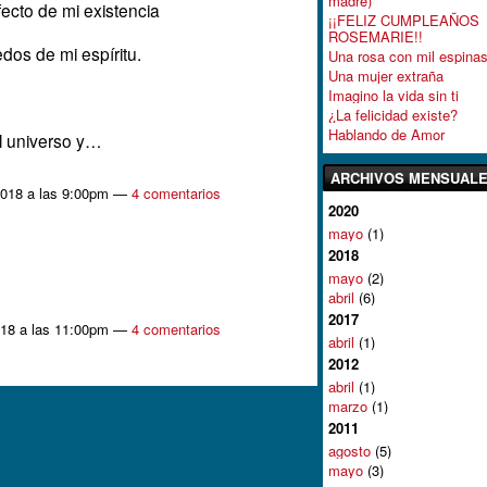
madre)
ecto de mi existencia
¡¡FELIZ CUMPLEAÑOS
ROSEMARIE!!
dos de mi espíritu.
Una rosa con mil espinas
Una mujer extraña
Imagino la vida sin ti
¿La felicidad existe?
Hablando de Amor
el universo y…
ARCHIVOS MENSUAL
2018 a las 9:00pm —
4 comentarios
2020
mayo
(1)
2018
mayo
(2)
abril
(6)
2017
018 a las 11:00pm —
4 comentarios
abril
(1)
2012
abril
(1)
marzo
(1)
2011
agosto
(5)
mayo
(3)