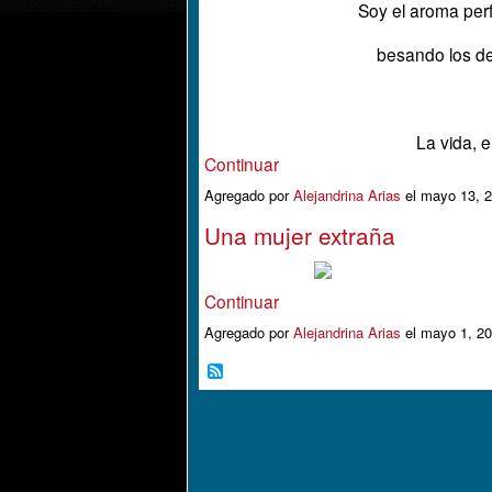
Soy el aroma perf
besando los de
La vida, 
Continuar
Agregado por
Alejandrina Arias
el mayo 13, 
Una mujer extraña
Continuar
Agregado por
Alejandrina Arias
el mayo 1, 2