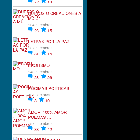
72
10
DUETOS O CREACIONES A
MÚ…
104 miembros
23
15
LETRAS POR LA PAZ
137 miembros
31
15
EROTISMO
143 miembros
36
28
PÓCIMAS POÉTICAS
46 miembros
3
10
AMOR, 100% AMOR.
POEMAS …
197 miembros
38
42