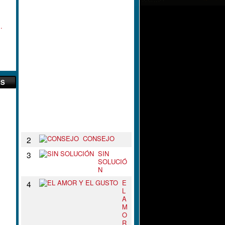
L
N
U
.
D
O
D
E
T
U
S
ES
B
R
A
Z
O
S
CONSEJO
2
SIN
3
SOLUCIÓ
N
E
4
L
A
M
O
R