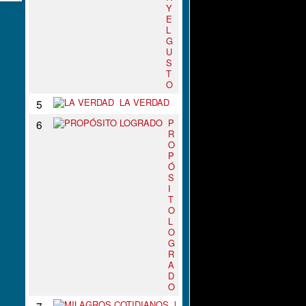
Y
E
L
G
U
S
T
O
LA VERDAD
5
P
6
R
O
P
Ó
S
I
T
O
L
O
G
R
A
D
O
M
7