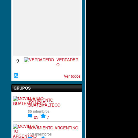
S
P
I
R
A
C
I
`
´
O
N
VERDADER
9
O
Ver todos
GRUPOS
MOVIMIENTO
GUATEMALTECO
50 miembros
25
7
MOVIMIENTO ARGENTINO
119 miembros