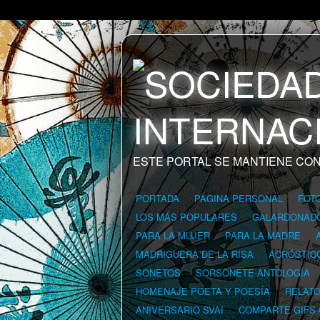
ESTE PORTAL SE MANTIENE CON
PORTADA
PÁGINA PERSONAL
FOT
LOS MÁS POPULARES
GALARDONAD
PARA LA MUJER
PARA LA MADRE
MADRIGUERA DE LA RISA
ACRÓSTIC
SONETOS
SORSONETE-ANTOLOGÍA
HOMENAJE POETA Y POESÍA
RELAT
ANIVERSARIO SVAI
COMPARTE GIFS