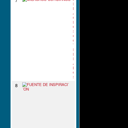
I
L
A
G
R
O
S
C
O
T
I
D
I
A
N
O
S
F
8
U
E
N
T
E
D
E
I
N