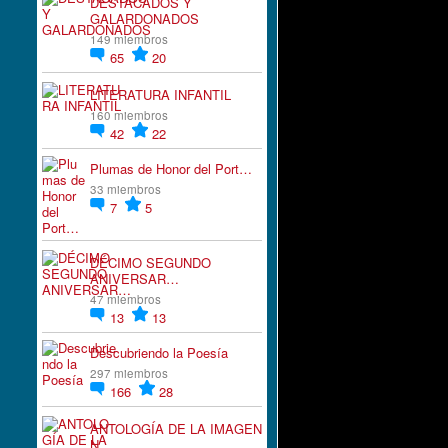
DESTACADOS Y
GALARDONADOS
149 miembros
65
20
LITERATURA INFANTIL
160 miembros
42
22
Plumas de Honor del Port…
33 miembros
7
5
DÉCIMO SEGUNDO
ANIVERSAR…
47 miembros
13
13
Descubriendo la Poesía
297 miembros
166
28
ANTOLOGÍA DE LA IMAGEN
N…