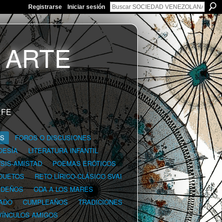
Registrarse
Iniciar sesión
 FE
GS
FOROS O DISCUSIONES
OESÍA
LITERATURA INFANTIL
YSIS-AMISTAD
POEMAS ERÓTICOS
DUETOS
RETO LÍRICO-CLÁSICO SVAI
IDEÑOS
ODA A LOS MARES
ADO
CUMPLEAÑOS
TRADICIONES
VÍNCULOS AMIGOS