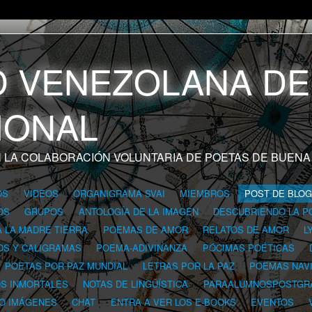
 LA COLABORACIÓN VOLUNTARIA DE POETAS DE BUENA
OS
VIDEOS
ORGANIGRAMA SVAI
MIEMBROS
POST DE BLO
OS
GRUPOS
ANTOLOGÍA DE LA IMAGEN
DESCUBRIENDO LA P
A LA MADRE TIERRA
POEMAS DE AMOR
RELATOS DE AMOR
L
OS Y CALIGRAMAS
POEMA-ADIVINANZA
PÓCIMAS POÉTICAS
POETAS POR PAZ MUNDIAL
LETRAS POR LA PAZ
POEMAS NAV
OS INMORTALES
NOTAS DE LINGÜÍSTICA
PARAALUMNOSPOSTGR
 O IMÁGENES
CHAT
ENTRA A VER LOS E-BOOKS
EVENTOS