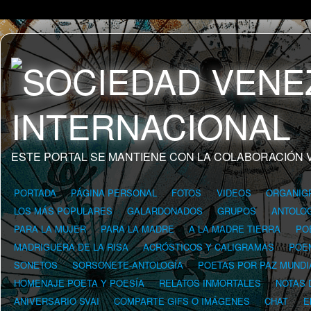
ESTE PORTAL SE MANTIENE CON LA COLABORACIÓN 
PORTADA
PÁGINA PERSONAL
FOTOS
VIDEOS
ORGANIG
LOS MÁS POPULARES
GALARDONADOS
GRUPOS
ANTOLOG
PARA LA MUJER
PARA LA MADRE
A LA MADRE TIERRA
PO
MADRIGUERA DE LA RISA
ACRÓSTICOS Y CALIGRAMAS
POE
SONETOS
SORSONETE-ANTOLOGÍA
POETAS POR PAZ MUNDI
HOMENAJE POETA Y POESÍA
RELATOS INMORTALES
NOTAS 
ANIVERSARIO SVAI
COMPARTE GIFS O IMÁGENES
CHAT
E