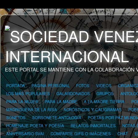
ESTE PORTAL SE MANTIENE CON LA COLABORACIÓN 
PORTADA
PÁGINA PERSONAL
FOTOS
VIDEOS
ORGANIG
LOS MÁS POPULARES
GALARDONADOS
GRUPOS
ANTOLOG
PARA LA MUJER
PARA LA MADRE
A LA MADRE TIERRA
PO
MADRIGUERA DE LA RISA
ACRÓSTICOS Y CALIGRAMAS
POE
SONETOS
SORSONETE-ANTOLOGÍA
POETAS POR PAZ MUNDI
HOMENAJE POETA Y POESÍA
RELATOS INMORTALES
NOTAS 
ANIVERSARIO SVAI
COMPARTE GIFS O IMÁGENES
CHAT
E