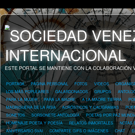
ESTE PORTAL SE MANTIENE CON LA COLABORACIÓN 
PORTADA
PÁGINA PERSONAL
FOTOS
VIDEOS
ORGANIG
LOS MÁS POPULARES
GALARDONADOS
GRUPOS
ANTOLOG
PARA LA MUJER
PARA LA MADRE
A LA MADRE TIERRA
PO
MADRIGUERA DE LA RISA
ACRÓSTICOS Y CALIGRAMAS
POE
SONETOS
SORSONETE-ANTOLOGÍA
POETAS POR PAZ MUNDI
HOMENAJE POETA Y POESÍA
RELATOS INMORTALES
NOTAS 
ANIVERSARIO SVAI
COMPARTE GIFS O IMÁGENES
CHAT
E