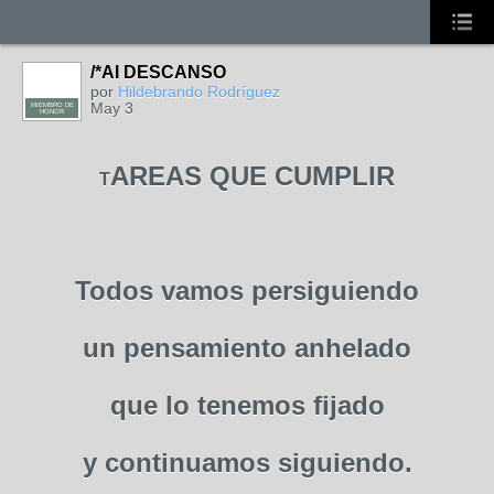
/*AI DESCANSO
por
Hildebrando Rodríguez
May 3
MIEMBRO DE
HONOR
AREAS QUE CUMPLIR
T
Todos vamos persiguiendo
un pensamiento anhelado
que lo tenemos fijado
y continuamos siguiendo.