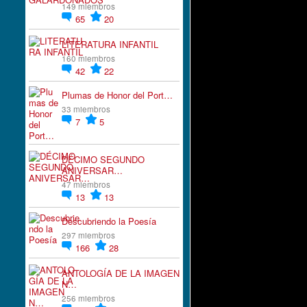
149 miembros
65
20
LITERATURA INFANTIL
160 miembros
42
22
Plumas de Honor del Port…
33 miembros
7
5
DÉCIMO SEGUNDO
ANIVERSAR…
47 miembros
13
13
Descubriendo la Poesía
297 miembros
166
28
ANTOLOGÍA DE LA IMAGEN
N…
256 miembros