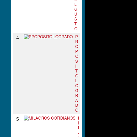
L
G
U
S
T
O
P
4
R
O
P
Ó
S
I
T
O
L
O
G
R
A
D
O
M
5
I
L
A