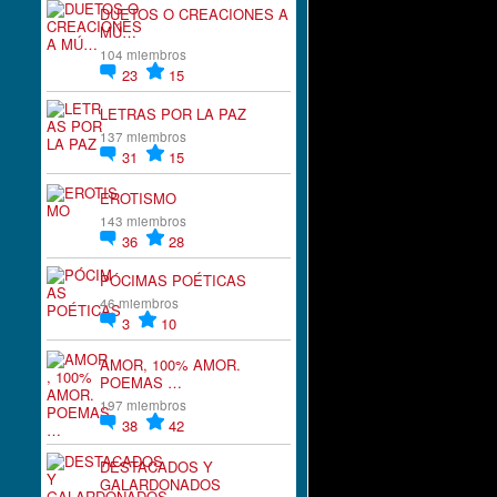
DUETOS O CREACIONES A
MÚ…
104 miembros
23
15
LETRAS POR LA PAZ
137 miembros
31
15
EROTISMO
143 miembros
36
28
PÓCIMAS POÉTICAS
46 miembros
3
10
AMOR, 100% AMOR.
POEMAS …
197 miembros
38
42
DESTACADOS Y
GALARDONADOS