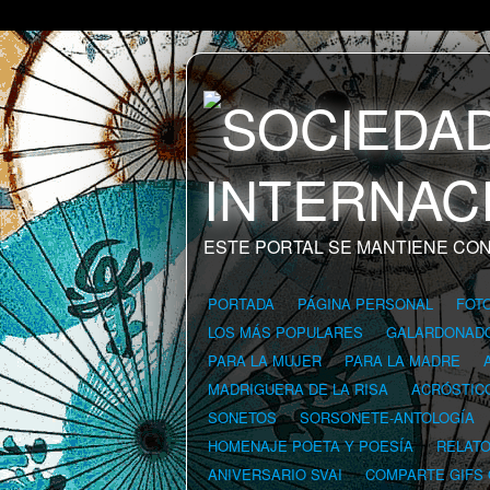
ESTE PORTAL SE MANTIENE CON
PORTADA
PÁGINA PERSONAL
FOT
LOS MÁS POPULARES
GALARDONAD
PARA LA MUJER
PARA LA MADRE
MADRIGUERA DE LA RISA
ACRÓSTIC
SONETOS
SORSONETE-ANTOLOGÍA
HOMENAJE POETA Y POESÍA
RELAT
ANIVERSARIO SVAI
COMPARTE GIFS