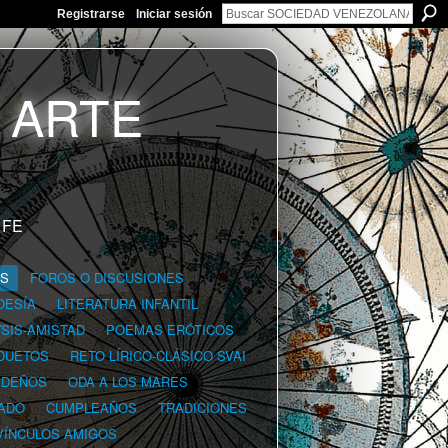
Registrarse
Iniciar sesión
 FE
GS
FOROS O DISCUSIONES
OESÍA
LITERATURA INFANTIL
YSIS-AMISTAD
POEMAS ERÓTICOS
DUETOS
RETO LÍRICO-CLÁSICO SVAI
IDEÑOS
ODA A LOS MARES
ADO
CUMPLEAÑOS
TRADICIONES
VÍNCULOS AMIGOS