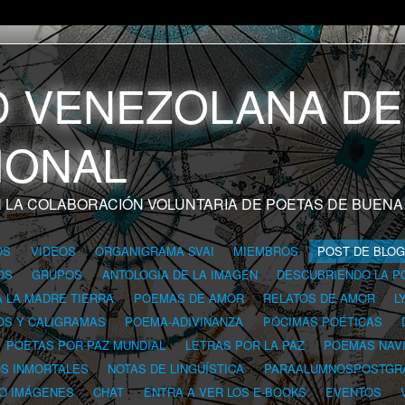
 LA COLABORACIÓN VOLUNTARIA DE POETAS DE BUENA
OS
VIDEOS
ORGANIGRAMA SVAI
MIEMBROS
POST DE BLO
OS
GRUPOS
ANTOLOGÍA DE LA IMAGEN
DESCUBRIENDO LA P
A LA MADRE TIERRA
POEMAS DE AMOR
RELATOS DE AMOR
L
OS Y CALIGRAMAS
POEMA-ADIVINANZA
PÓCIMAS POÉTICAS
POETAS POR PAZ MUNDIAL
LETRAS POR LA PAZ
POEMAS NAV
OS INMORTALES
NOTAS DE LINGÜÍSTICA
PARAALUMNOSPOSTGR
 O IMÁGENES
CHAT
ENTRA A VER LOS E-BOOKS
EVENTOS