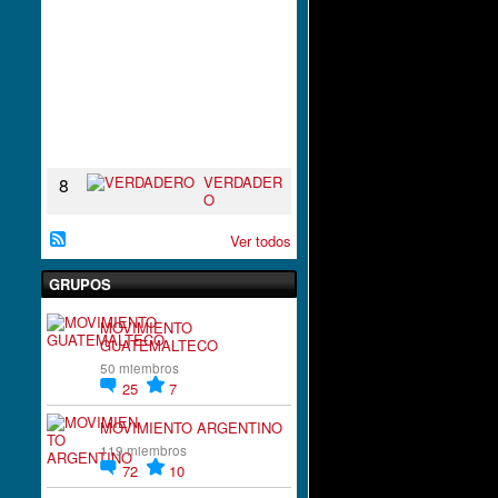
I
R
A
C
I
`
´
O
N
VERDADER
8
O
Ver todos
GRUPOS
MOVIMIENTO
GUATEMALTECO
50 miembros
25
7
MOVIMIENTO ARGENTINO
119 miembros
72
10