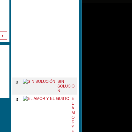
L
N
U
D
O
D
E
n >
T
U
S
B
R
A
Z
O
S
SIN
2
SOLUCIÓ
N
E
3
L
A
M
O
R
Y
E