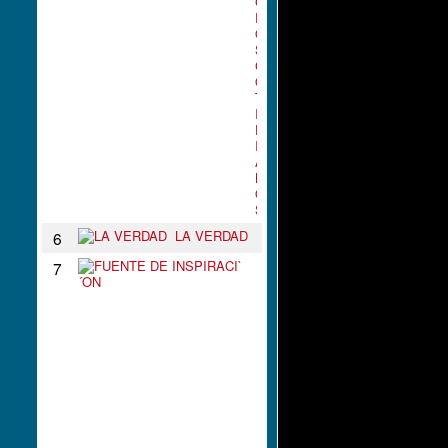
G
R
O
S
C
O
T
I
D
I
A
N
O
S
LA VERDAD
6
F
7
U
E
N
T
E
D
E
I
N
S
P