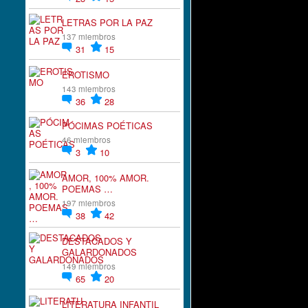
LETRAS POR LA PAZ
137 miembros
31
15
EROTISMO
143 miembros
36
28
PÓCIMAS POÉTICAS
46 miembros
3
10
AMOR, 100% AMOR.
POEMAS …
197 miembros
38
42
DESTACADOS Y
GALARDONADOS
149 miembros
65
20
LITERATURA INFANTIL