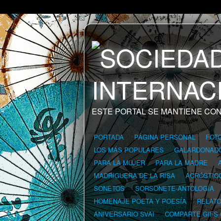
ESTE PORTAL SE MANTIENE CON
PORTADA
PÁGINA PERSONAL
FOT
LOS MÁS POPULARES
GALARDONAD
PARA LA MUJER
PARA LA MADRE
MADRIGUERA DE LA RISA
ACRÓSTIC
SONETOS
SORSONETE-ANTOLOGÍA
HOMENAJE POETA Y POESÍA
RELAT
ANIVERSARIO SVAI
COMPARTE GIFS