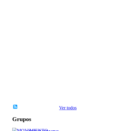
T
E
D
E
I
N
S
P
I
R
A
C
I
`
´
O
N
Ver todos
Grupos