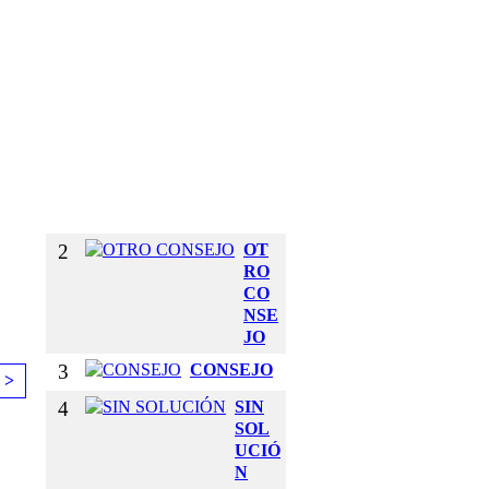
E
T
U
S
B
R
A
Z
O
S
2
OT
RO
CO
NSE
JO
3
CONSEJO
 >
4
SIN
SOL
UCIÓ
N