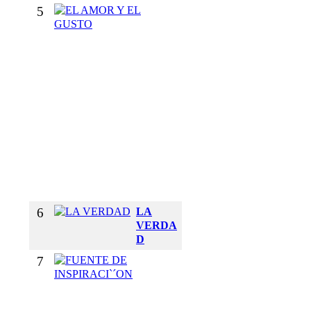
5
E
L
A
M
O
R
Y
E
L
G
U
S
T
O
6
LA
VERDA
D
7
F
U
E
N