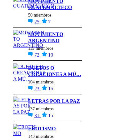
MOVIMIENTO
GUATEMALTECO
50 miembros
25
7
MOVIMIENTO
ARGENTINO
119 miembros
72
10
DUETOS O
CREACIONES A MÚ…
104 miembros
23
15
LETRAS POR LA PAZ
137 miembros
31
15
EROTISMO
143 miembros