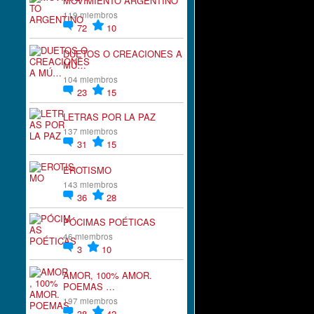
MOVIMIENTO ARGENTINO
119 miembros
72
10
DUETOS O CREACIONES A
MÚ…
104 miembros
23
15
LETRAS POR LA PAZ
137 miembros
31
15
EROTISMO
143 miembros
36
28
PÓCIMAS POÉTICAS
46 miembros
3
10
AMOR, 100% AMOR.
POEMAS …
197 miembros
38
42