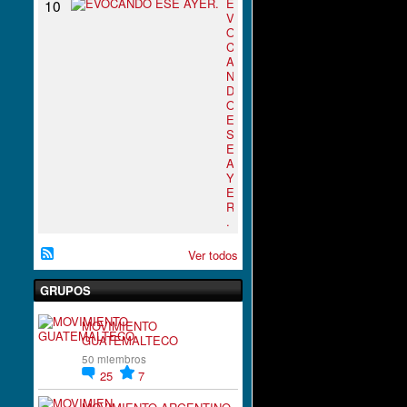
E
10
V
O
C
A
N
D
O
E
S
E
A
Y
E
R
.
Ver todos
GRUPOS
MOVIMIENTO
GUATEMALTECO
50 miembros
25
7