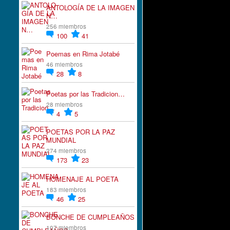
ANTOLOGÍA DE LA IMAGEN
N…
256 miembros
100
41
Poemas en Rima Jotabé
46 miembros
28
8
Poetas por las Tradicion…
28 miembros
4
5
POETAS POR LA PAZ
MUNDIAL
274 miembros
173
23
HOMENAJE AL POETA
183 miembros
46
25
BONCHE DE CUMPLEAÑOS
107 miembros