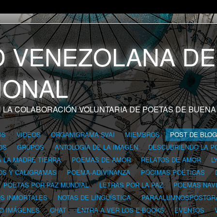
 LA COLABORACIÓN VOLUNTARIA DE POETAS DE BUENA
OS
VIDEOS
ORGANIGRAMA SVAI
MIEMBROS
POST DE BLO
OS
GRUPOS
ANTOLOGÍA DE LA IMAGEN
DESCUBRIENDO LA P
A LA MADRE TIERRA
POEMAS DE AMOR
RELATOS DE AMOR
L
OS Y CALIGRAMAS
POEMA-ADIVINANZA
PÓCIMAS POÉTICAS
POETAS POR PAZ MUNDIAL
LETRAS POR LA PAZ
POEMAS NAV
OS INMORTALES
NOTAS DE LINGÜÍSTICA
PARAALUMNOSPOSTGR
 O IMÁGENES
CHAT
ENTRA A VER LOS E-BOOKS
EVENTOS