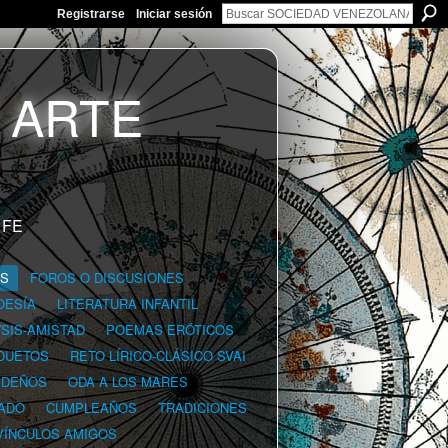
Registrarse
Iniciar sesión
 FE
GS
FOROS O DISCUSIONES
OESÍA
LITERATURA INFANTIL
YSIS-AMISTAD
POEMAS ERÓTICOS
DUETOS
RETO LÍRICO-CLÁSICO SVAI
IDEÑOS
ODA A LOS MARES
ADO
CUMPLEAÑOS
TRADICIONES
VÍNCULOS AMIGOS