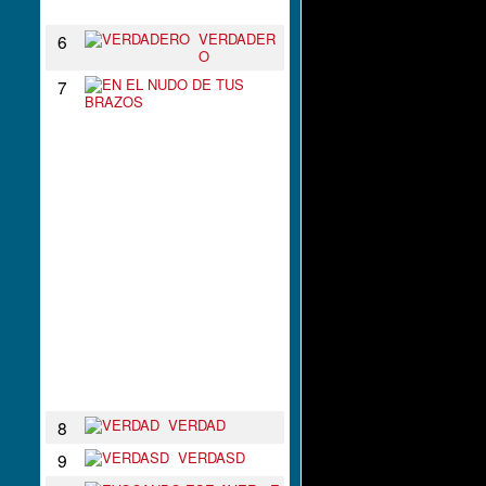
N
VERDADER
6
O
E
7
N
E
L
N
U
D
O
D
E
T
U
S
B
R
A
Z
O
S
VERDAD
8
VERDASD
9