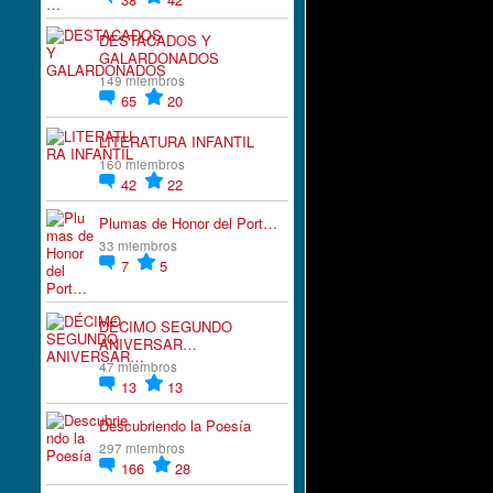
DESTACADOS Y
GALARDONADOS
149 miembros
65
20
LITERATURA INFANTIL
160 miembros
42
22
Plumas de Honor del Port…
33 miembros
7
5
DÉCIMO SEGUNDO
ANIVERSAR…
47 miembros
13
13
Descubriendo la Poesía
297 miembros
166
28