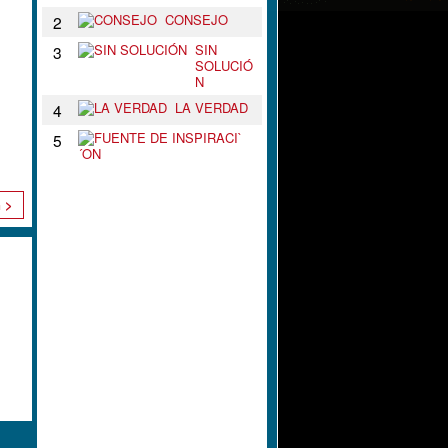
CONSEJO
2
SIN
3
SOLUCIÓ
N
LA VERDAD
4
F
5
U
E
N
T
n >
E
D
E
I
N
S
P
I
R
A
C
I
`
´
O