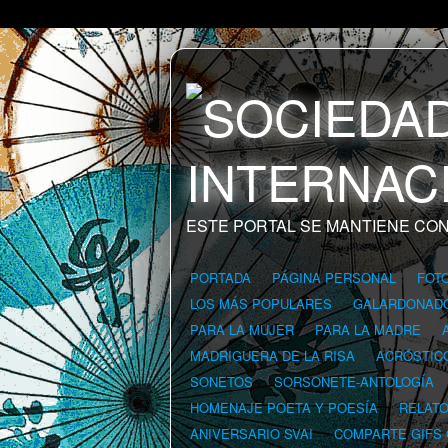
ESTE PORTAL SE MANTIENE CON
PORTADA
PÁGINA PERSONAL
FOT
LOS MÁS POPULARES
GALARDONAD
PARA LA MUJER
PARA LA MADRE
MADRIGUERA DE LA RISA
ACRÓSTIC
SONETOS
SORSONETE-ANTOLOGÍA
HOMENAJE POETA Y POESÍA
RELAT
ANIVERSARIO SVAI
COMPARTE GIFS