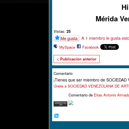
Hi
Mérida Ve
Vistas:
25
A 1 miembro le gusta est
Me gusta
MySpace
Facebook
< Publicación anterior
Comentario
¡Tienes que ser miembro de SOCIEDA
Únete a SOCIEDAD VENEZOLANA DE AR
Comentario de
Elias Antonio Almad
ADMINISTRAD
OR