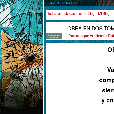
HAZ TU DONATIVO
Todas las publicaciones de blog
Mi Blog
OBRA EN DOS TO
Publicado por
Hildebrando Rod
MIEMBRO DE
HONOR
O
Va
comp
siem
y co