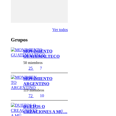
Y
E
R
.
Ver todos
Grupos
MOVIMIENTO
GUATEMALTECO
50 miembros
25
7
MOVIMIENTO
ARGENTINO
119 miembros
72
10
DUETOS O
CREACIONES A MÚ…