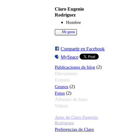
Claro Eugenio
Rodriguez
Hombre
Me gusta
Compartir en Facebook
MySpace
Publicaciones de blog
(2)
Discusiones
Eventos
Grupos
(2)
Fotos
(2)
Álbumes de fotos
Videos
Apps de Claro Eugenio
Rodriguez
Preferencias de Claro