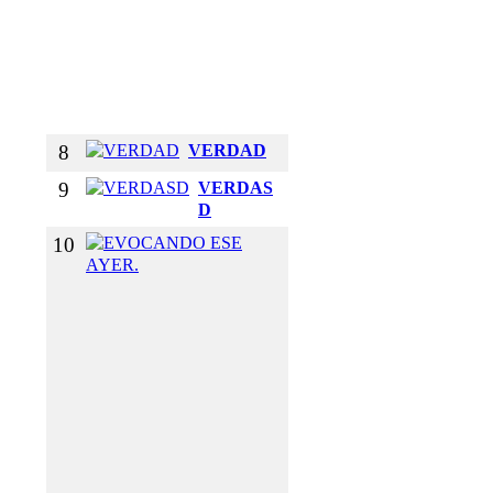
B
R
A
Z
O
S
8
VERDAD
9
VERDAS
D
10
E
V
O
C
A
N
D
O
E
S
E
A