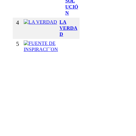
SOL
UCIÓ
N
4
LA
VERDA
D
5
F
U
E
N
T
E
D
E
I
N
S
P
I
R
A
C