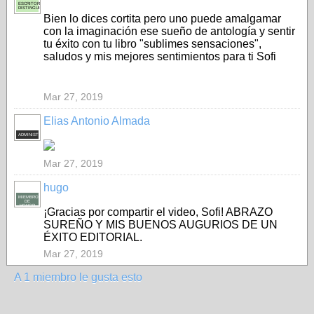
ESCRITOR
DISTINGUIDO
Bien lo dices cortita pero uno puede amalgamar
con la imaginación ese sueño de antología y sentir
tu éxito con tu libro "sublimes sensaciones",
saludos y mis mejores sentimientos para ti Sofi
Mar 27, 2019
Elias Antonio Almada
ADMINISTRADOR
Mar 27, 2019
hugo
MIEMBRO
DE
HONOR
¡Gracias por compartir el video, Sofi! ABRAZO
SUREÑO Y MIS BUENOS AUGURIOS DE UN
ÉXITO EDITORIAL.
Mar 27, 2019
A 1 miembro le gusta esto