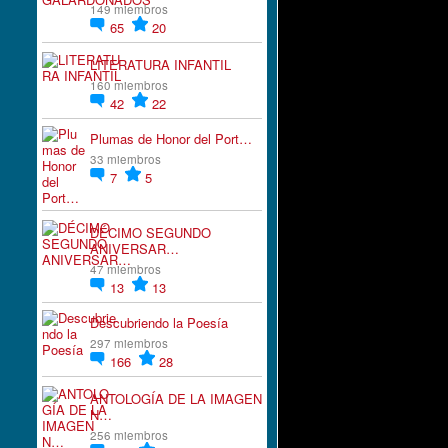
149 miembros
65
20
LITERATURA INFANTIL
160 miembros
42
22
Plumas de Honor del Port…
33 miembros
7
5
DÉCIMO SEGUNDO
ANIVERSAR…
47 miembros
13
13
Descubriendo la Poesía
297 miembros
166
28
ANTOLOGÍA DE LA IMAGEN
N…
256 miembros