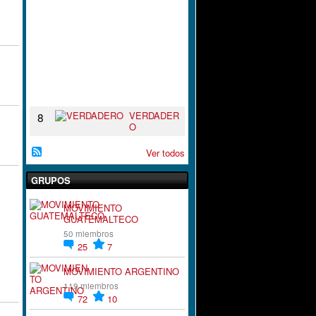
I
R
A
C
I
`
´
O
N
VERDADER
8
O
Ver todos
GRUPOS
MOVIMIENTO
GUATEMALTECO
50 miembros
25
7
MOVIMIENTO ARGENTINO
119 miembros
72
10