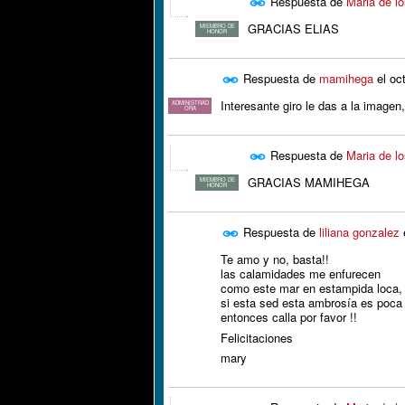
Respuesta de
Maria de lo
GRACIAS ELIAS
MIEMBRO DE
HONOR
Respuesta de
mamihega
el
oc
Interesante giro le das a la imagen
ADMINISTRAD
ORA
Respuesta de
Maria de lo
GRACIAS MAMIHEGA
MIEMBRO DE
HONOR
Respuesta de
liliana gonzalez
Te amo y no, basta!!
las calamidades me enfurecen
como este mar en estampida loca,
si esta sed esta ambrosía es poca
entonces calla por favor !!
Felicitaciones
mary