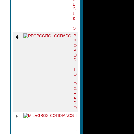
L
G
U
S
T
O
P
4
R
O
P
Ó
S
I
T
O
L
O
G
R
A
D
O
M
5
I
L
A