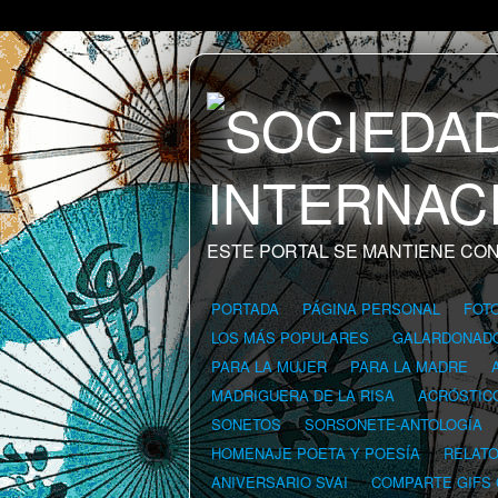
ESTE PORTAL SE MANTIENE CON
PORTADA
PÁGINA PERSONAL
FOT
LOS MÁS POPULARES
GALARDONAD
PARA LA MUJER
PARA LA MADRE
MADRIGUERA DE LA RISA
ACRÓSTIC
SONETOS
SORSONETE-ANTOLOGÍA
HOMENAJE POETA Y POESÍA
RELAT
ANIVERSARIO SVAI
COMPARTE GIFS