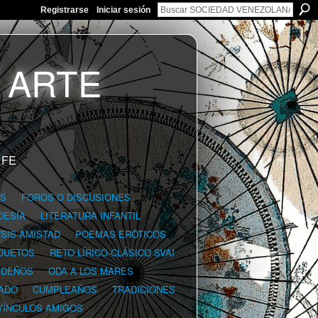
Registrarse
Iniciar sesión
 FE
GS
FOROS O DISCUSIONES
OESÍA
LITERATURA INFANTIL
YSIS-AMISTAD
POEMAS ERÓTICOS
DUETOS
RETO LÍRICO-CLÁSICO SVAI
IDEÑOS
ODA A LOS MARES
ADO
CUMPLEAÑOS
TRADICIONES
VÍNCULOS AMIGOS