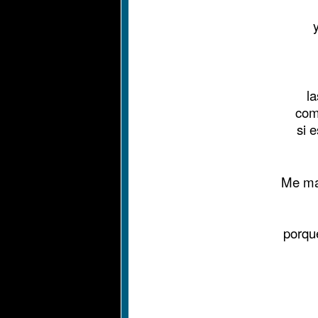
l
com
si 
Me ma
porqu