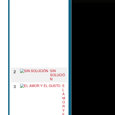
L
N
U
D
O
D
E
T
U
S
B
R
A
Z
O
S
SIN
2
SOLUCIÓ
N
E
3
L
A
M
O
R
Y
E