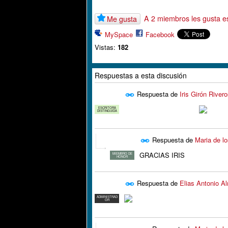
A 2 miembros les gusta e
Me gusta
MySpace
Facebook
Vistas:
182
Respuestas a esta discusión
Respuesta de
Iris Girón River
ESCRITORA
DISTINGUIDA
Respuesta de
Maria de lo
GRACIAS IRIS
MIEMBRO DE
HONOR
Respuesta de
Elias Antonio A
ADMINISTRAD
OR