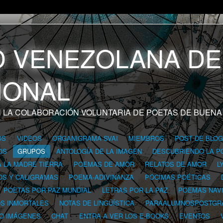
 LA COLABORACIÓN VOLUNTARIA DE POETAS DE BUENA
OS
VIDEOS
ORGANIGRAMA SVAI
MIEMBROS
POST DE BLO
OS
GRUPOS
ANTOLOGÍA DE LA IMAGEN
DESCUBRIENDO LA P
A LA MADRE TIERRA
POEMAS DE AMOR
RELATOS DE AMOR
L
OS Y CALIGRAMAS
POEMA-ADIVINANZA
PÓCIMAS POÉTICAS
POETAS POR PAZ MUNDIAL
LETRAS POR LA PAZ
POEMAS NAV
OS INMORTALES
NOTAS DE LINGÜÍSTICA
PARAALUMNOSPOSTGR
 O IMÁGENES
CHAT
ENTRA A VER LOS E-BOOKS
EVENTOS