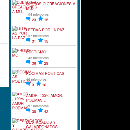
DUETOS O CREACIONES A
MÚ…
104 miembros
23
15
LETRAS POR LA PAZ
137 miembros
31
15
EROTISMO
143 miembros
36
28
PÓCIMAS POÉTICAS
46 miembros
3
10
AMOR, 100% AMOR.
POEMAS …
197 miembros
38
42
DESTACADOS Y
GALARDONADOS