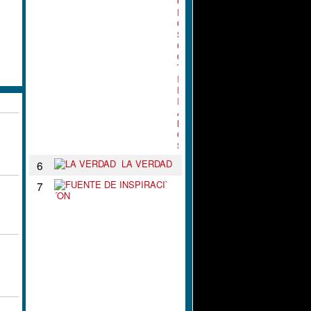
G
R
O
S
C
O
T
I
D
I
A
N
O
S
LA VERDAD
6
F
7
U
E
N
T
E
D
E
I
N
S
P