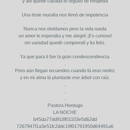
y allí quedé callada el orgullo se hospeda
.
Una triste muralla nos llenó de impotencia
.
Nunca nos olvidamos pero la vida rueda
un amor te esperaba y me alegré ¡Es curioso!
sin vanidad quedé comprendí y fui feliz.
.
Ya que para ti fue la gran condescendencia.
.
Pero aún llegan recuerdos cuando tú eras motriz
y en mi alma tú plantaste ese árbol con raíz.
.
.
.
Pastora Herdugo
LA NOCHE
b45da77dd918f01103e5d62dd
7267947f1a3e51fc2ddc19f01791950d64491a6