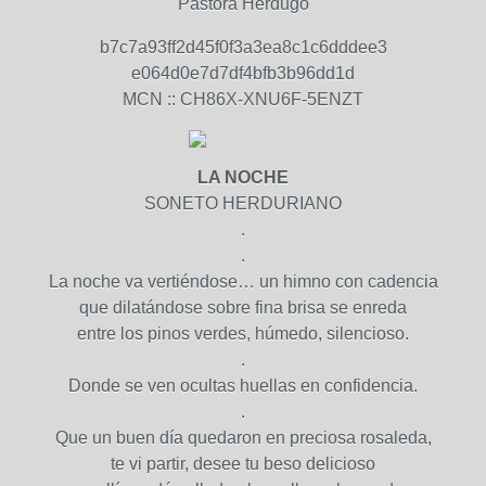
Pastora Herdugo
b7c7a93ff2d45f0f3a3ea8c1c6dddee3
e064d0e7d7df4bfb3b96dd1d
MCN :: CH86X-XNU6F-5ENZT
LA NOCHE
SONETO HERDURIANO
.
.
La noche va vertiéndose… un himno con cadencia
que dilatándose sobre fina brisa se enreda
entre los pinos verdes, húmedo, silencioso.
.
Donde se ven ocultas huellas en confidencia.
.
Que un buen día quedaron en preciosa rosaleda,
te vi partir, desee tu beso delicioso