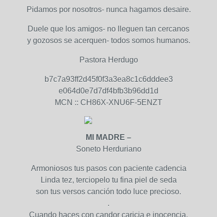
Pidamos por nosotros- nunca hagamos desaire.
Duele que los amigos- no lleguen tan cercanos
y gozosos se acerquen- todos somos humanos.
Pastora Herdugo
b7c7a93ff2d45f0f3a3ea8c1c6dddee3
e064d0e7d7df4bfb3b96dd1d
MCN :: CH86X-XNU6F-5ENZT
MI MADRE –
Soneto Herduriano
Armoniosos tus pasos con paciente cadencia
Linda tez, terciopelo tu fina piel de seda
son tus versos canción todo luce precioso.
.
Cuando haces con candor caricia e inocencia.