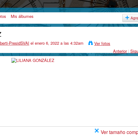
otos
Mis álbumes
Agr
Z
berti-PresidSVAI
el enero 6, 2022 a las 4:32am
Ver fotos
Anterior
|
Sigu
Ver tamaño comp