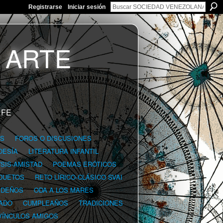
Registrarse
Iniciar sesión
 FE
GS
FOROS O DISCUSIONES
OESÍA
LITERATURA INFANTIL
YSIS-AMISTAD
POEMAS ERÓTICOS
DUETOS
RETO LÍRICO-CLÁSICO SVAI
IDEÑOS
ODA A LOS MARES
ADO
CUMPLEAÑOS
TRADICIONES
VÍNCULOS AMIGOS