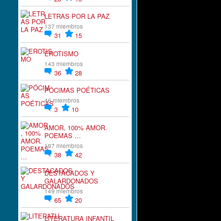
LETRAS POR LA PAZ
137 miembros
31
15
EROTISMO
143 miembros
36
28
PÓCIMAS POÉTICAS
46 miembros
3
10
AMOR, 100% AMOR.
POEMAS …
197 miembros
38
42
DESTACADOS Y
GALARDONADOS
149 miembros
65
20
LITERATURA INFANTIL