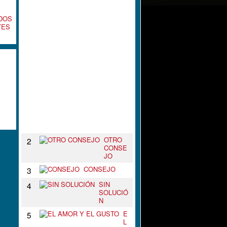
L
N
DOS
U
YES
D
O
D
E
T
U
S
B
R
A
Z
O
S
OTRO
2
CONSE
JO
CONSEJO
3
SIN
4
SOLUCIÓ
N
E
5
L