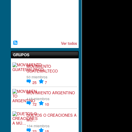
A
C
I
`
´
O
N
Ver todos
GRUPOS
MOVIMIENTO
GUATEMALTECO
50 miembros
25
7
MOVIMIENTO ARGENTINO
119 miembros
72
10
DUETOS O CREACIONES A
MÚ…
104 miembros
23
15