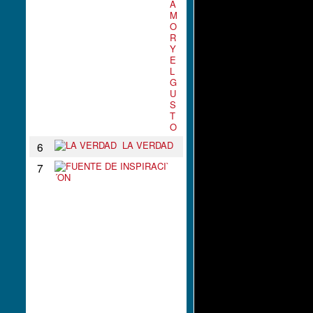
A
M
O
R
Y
E
L
G
U
S
T
O
LA VERDAD
6
F
7
U
E
N
T
E
D
E
I
N
S
P
I
R