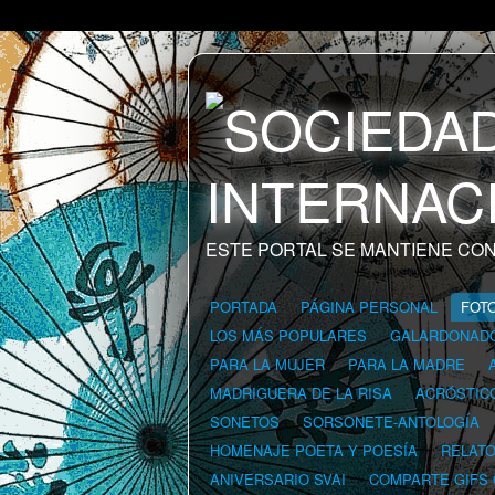
ESTE PORTAL SE MANTIENE CON
PORTADA
PÁGINA PERSONAL
FOT
LOS MÁS POPULARES
GALARDONAD
PARA LA MUJER
PARA LA MADRE
MADRIGUERA DE LA RISA
ACRÓSTIC
SONETOS
SORSONETE-ANTOLOGÍA
HOMENAJE POETA Y POESÍA
RELAT
ANIVERSARIO SVAI
COMPARTE GIFS