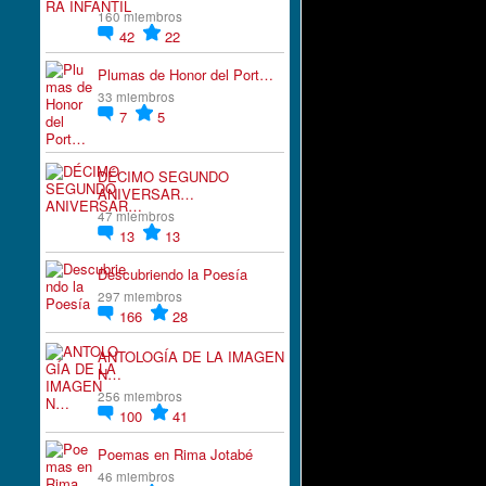
160 miembros
42
22
Plumas de Honor del Port…
33 miembros
7
5
DÉCIMO SEGUNDO
ANIVERSAR…
47 miembros
13
13
Descubriendo la Poesía
297 miembros
166
28
ANTOLOGÍA DE LA IMAGEN
N…
256 miembros
100
41
Poemas en Rima Jotabé
46 miembros