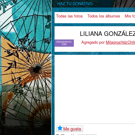
HAZ TU DONATIVO
Todas las fotos
Todos los álbumes
Mis f
LILIANA GONZÁLE
Agregado por
MilagrosHdzChili
PRESIDENTE-
SVAI
Me gusta