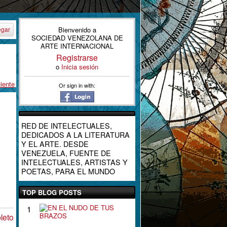
Bienvenido a
egar
SOCIEDAD VENEZOLANA DE
ARTE INTERNACIONAL
Registrarse
o
Inicia sesión
iente
Or sign in with:
RED DE INTELECTUALES,
DEDICADOS A LA LITERATURA
Y EL ARTE. DESDE
VENEZUELA, FUENTE DE
INTELECTUALES, ARTISTAS Y
POETAS, PARA EL MUNDO
TOP BLOG POSTS
E
1
N
leto
E