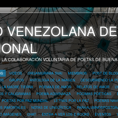
 LA COLABORACIÓN VOLUNTARIA DE POETAS DE BUENA
OS
VIDEOS
ORGANIGRAMA SVAI
MIEMBROS
POST DE BLO
OS
GRUPOS
ANTOLOGÍA DE LA IMAGEN
DESCUBRIENDO LA P
A LA MADRE TIERRA
POEMAS DE AMOR
RELATOS DE AMOR
L
OS Y CALIGRAMAS
POEMA-ADIVINANZA
PÓCIMAS POÉTICAS
POETAS POR PAZ MUNDIAL
LETRAS POR LA PAZ
POEMAS NAV
OS INMORTALES
NOTAS DE LINGÜÍSTICA
PARAALUMNOSPOSTGR
 O IMÁGENES
CHAT
ENTRA A VER LOS E-BOOKS
EVENTOS