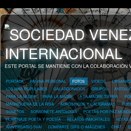
ESTE PORTAL SE MANTIENE CON LA COLABORACIÓN 
PORTADA
PÁGINA PERSONAL
FOTOS
VIDEOS
ORGANIG
LOS MÁS POPULARES
GALARDONADOS
GRUPOS
ANTOLOG
PARA LA MUJER
PARA LA MADRE
A LA MADRE TIERRA
PO
MADRIGUERA DE LA RISA
ACRÓSTICOS Y CALIGRAMAS
POE
SONETOS
SORSONETE-ANTOLOGÍA
POETAS POR PAZ MUNDI
HOMENAJE POETA Y POESÍA
RELATOS INMORTALES
NOTAS 
ANIVERSARIO SVAI
COMPARTE GIFS O IMÁGENES
CHAT
E