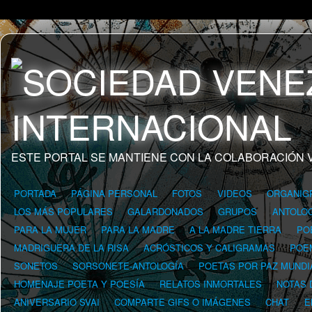
ESTE PORTAL SE MANTIENE CON LA COLABORACIÓN 
PORTADA
PÁGINA PERSONAL
FOTOS
VIDEOS
ORGANIG
LOS MÁS POPULARES
GALARDONADOS
GRUPOS
ANTOLOG
PARA LA MUJER
PARA LA MADRE
A LA MADRE TIERRA
PO
MADRIGUERA DE LA RISA
ACRÓSTICOS Y CALIGRAMAS
POE
SONETOS
SORSONETE-ANTOLOGÍA
POETAS POR PAZ MUNDI
HOMENAJE POETA Y POESÍA
RELATOS INMORTALES
NOTAS 
ANIVERSARIO SVAI
COMPARTE GIFS O IMÁGENES
CHAT
E