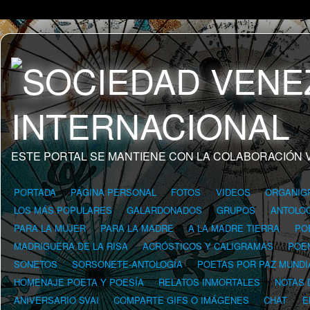
ESTE PORTAL SE MANTIENE CON LA COLABORACIÓN 
PORTADA
PÁGINA PERSONAL
FOTOS
VIDEOS
ORGANIG
LOS MÁS POPULARES
GALARDONADOS
GRUPOS
ANTOLOG
PARA LA MUJER
PARA LA MADRE
A LA MADRE TIERRA
PO
MADRIGUERA DE LA RISA
ACRÓSTICOS Y CALIGRAMAS
POE
SONETOS
SORSONETE-ANTOLOGÍA
POETAS POR PAZ MUNDI
HOMENAJE POETA Y POESÍA
RELATOS INMORTALES
NOTAS 
ANIVERSARIO SVAI
COMPARTE GIFS O IMÁGENES
CHAT
E