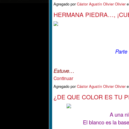
Agregado por
Cástor Agustín Olivier Olivier
e
HERMANA PIEDRA…, ¡CU
Parte (
Estuve…
Continuar
Agregado por
Cástor Agustín Olivier Olivier
e
¿DE QUE COLOR ES TU P
A una ni
El blanco es la bas