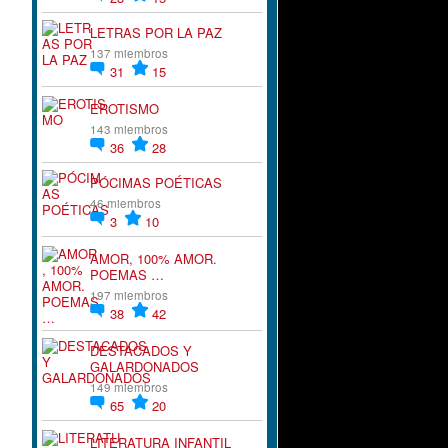
LETRAS POR LA PAZ
137 miembros
31
15
EROTISMO
143 miembros
36
28
PÓCIMAS POÉTICAS
46 miembros
3
10
AMOR, 100% AMOR.
POEMAS …
197 miembros
38
42
DESTACADOS Y
GALARDONADOS
149 miembros
65
20
LITERATURA INFANTIL