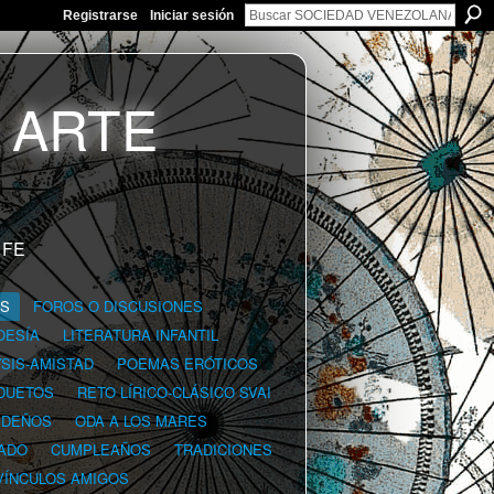
Registrarse
Iniciar sesión
 FE
GS
FOROS O DISCUSIONES
OESÍA
LITERATURA INFANTIL
YSIS-AMISTAD
POEMAS ERÓTICOS
DUETOS
RETO LÍRICO-CLÁSICO SVAI
IDEÑOS
ODA A LOS MARES
ADO
CUMPLEAÑOS
TRADICIONES
VÍNCULOS AMIGOS