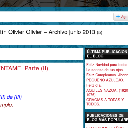
Agr
ín Olivier Olivier – Archivo junio 2013
(5)
ÚLTIMA PUBLICACIÓN
EL BLOG
Feilz Navidad para todos
AME! Parte (II).
La sonrisa de tus ojos
Feliz Cumpleaños. Jhonn
PEQUEÑO AZULEJO.
Feliz día.
AQUILES NAZOA. (1920
1976)
II) de (III)
GRACIAS A TODAS Y
emplo,
TODOS.
PUBLICACIONES DE
BLOG MÁS POPULAR