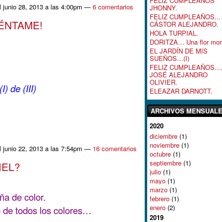
FELIZ CUMPLEAÑOS
l junio 28, 2013 a las 4:00pm —
6 comentarios
JHONNY.
FELIZ CUMPLEAÑOS...
ÉNTAME!
CÁSTOR ALEJANDRO.
HOLA TURPIAL.
DORITZA… Una flor mor
EL JARDÍN DE MIS
SUEÑOS…(I)
FELIZ CUMPLEAÑOS…
JOSÉ ALEJANDRO
OLIVIER.
I) de (III)
ELEAZAR DARNOTT.
ARCHIVOS MENSUAL
2020
diciembre
(1)
noviembre
(1)
l junio 22, 2013 a las 7:54pm —
16 comentarios
octubre
(1)
septiembre
(1)
IEL?
julio
(1)
mayo
(1)
marzo
(1)
ña de color.
febrero
(1)
enero
(2)
e de todos los colores…
2019