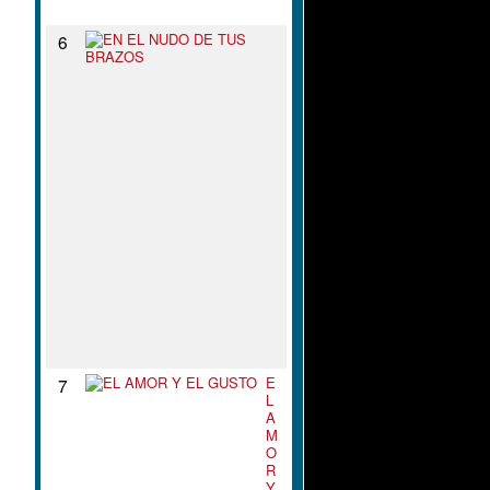
N
E
6
N
E
L
N
U
D
O
D
E
T
U
S
B
R
A
Z
O
S
E
7
L
A
M
O
R
Y