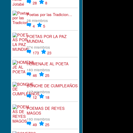
28
8
Poetas por las Tradicion…
28 miembros
4
5
POETAS POR LA PAZ
MUNDIAL
274 miembros
173
23
HOMENAJE AL POETA
183 miembros
46
25
BONCHE DE CUMPLEAÑOS
107 miembros
12
18
POEMAS DE REYES
MAGOS
193 miembros
49
25