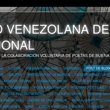
 LA COLABORACIÓN VOLUNTARIA DE POETAS DE BUENA
OS
VIDEOS
ORGANIGRAMA SVAI
MIEMBROS
POST DE BLO
OS
GRUPOS
ANTOLOGÍA DE LA IMAGEN
DESCUBRIENDO LA P
A LA MADRE TIERRA
POEMAS DE AMOR
RELATOS DE AMOR
L
OS Y CALIGRAMAS
POEMA-ADIVINANZA
PÓCIMAS POÉTICAS
POETAS POR PAZ MUNDIAL
LETRAS POR LA PAZ
POEMAS NAV
OS INMORTALES
NOTAS DE LINGÜÍSTICA
PARAALUMNOSPOSTGR
 O IMÁGENES
CHAT
ENTRA A VER LOS E-BOOKS
EVENTOS