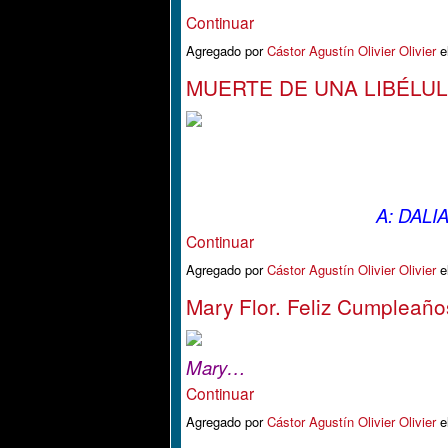
Continuar
Agregado por
Cástor Agustín Olivier Olivier
e
MUERTE DE UNA LIBÉLUL
A: DALI
Continuar
Agregado por
Cástor Agustín Olivier Olivier
e
Mary Flor. Feliz Cumpleaño
Mary…
Continuar
Agregado por
Cástor Agustín Olivier Olivier
e