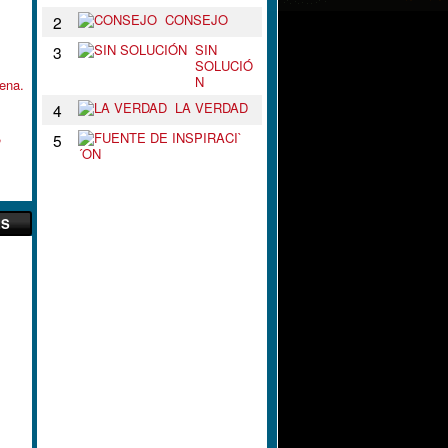
CONSEJO
2
SIN
3
SOLUCIÓ
N
ena.
LA VERDAD
4
,
F
5
U
E
N
T
E
ES
D
E
I
N
S
P
I
R
A
C
I
`
´
O