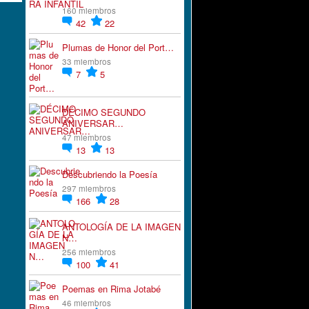
160 miembros
42
22
Plumas de Honor del Port…
33 miembros
7
5
DÉCIMO SEGUNDO
ANIVERSAR…
47 miembros
13
13
Descubriendo la Poesía
297 miembros
166
28
ANTOLOGÍA DE LA IMAGEN
N…
256 miembros
100
41
Poemas en Rima Jotabé
46 miembros