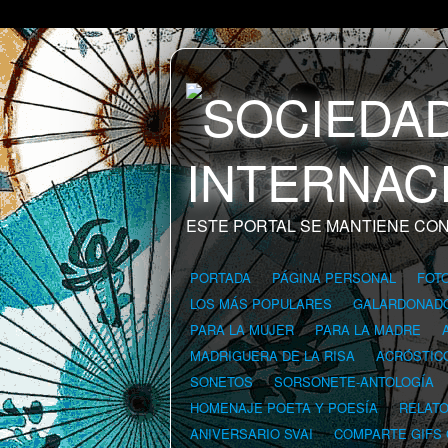
ESTE PORTAL SE MANTIENE CON
PORTADA
PÁGINA PERSONAL
FOT
LOS MÁS POPULARES
GALARDONAD
PARA LA MUJER
PARA LA MADRE
MADRIGUERA DE LA RISA
ACRÓSTIC
SONETOS
SORSONETE-ANTOLOGÍA
HOMENAJE POETA Y POESÍA
RELAT
ANIVERSARIO SVAI
COMPARTE GIFS