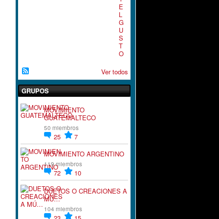
E
L
G
U
S
T
O
Ver todos
GRUPOS
MOVIMIENTO
GUATEMALTECO
50 miembros
25
7
MOVIMIENTO ARGENTINO
119 miembros
72
10
DUETOS O CREACIONES A
MÚ…
104 miembros
23
15