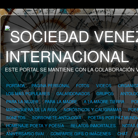
ESTE PORTAL SE MANTIENE CON LA COLABORACIÓN 
PORTADA
PÁGINA PERSONAL
FOTOS
VIDEOS
ORGANIG
LOS MÁS POPULARES
GALARDONADOS
GRUPOS
ANTOLOG
PARA LA MUJER
PARA LA MADRE
A LA MADRE TIERRA
PO
MADRIGUERA DE LA RISA
ACRÓSTICOS Y CALIGRAMAS
POE
SONETOS
SORSONETE-ANTOLOGÍA
POETAS POR PAZ MUNDI
HOMENAJE POETA Y POESÍA
RELATOS INMORTALES
NOTAS 
ANIVERSARIO SVAI
COMPARTE GIFS O IMÁGENES
CHAT
E