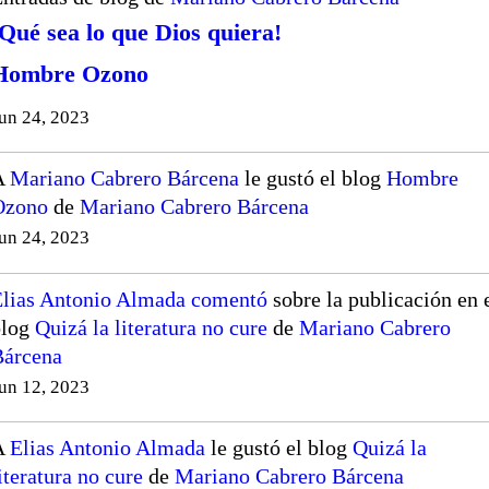
¡Qué sea lo que Dios quiera!
Hombre Ozono
un 24, 2023
A
Mariano Cabrero Bárcena
le gustó el blog
Hombre
Ozono
de
Mariano Cabrero Bárcena
un 24, 2023
lias Antonio Almada
comentó
sobre la publicación en 
blog
Quizá la literatura no cure
de
Mariano Cabrero
Bárcena
un 12, 2023
A
Elias Antonio Almada
le gustó el blog
Quizá la
iteratura no cure
de
Mariano Cabrero Bárcena