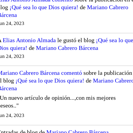
blog
¡Qué sea lo que Dios quiera!
de
Mariano Cabrero
Bárcena
un 24, 2023
A
Elias Antonio Almada
le gustó el blog
¡Qué sea lo qu
ios quiera!
de
Mariano Cabrero Bárcena
un 24, 2023
Mariano Cabrero Bárcena
comentó
sobre la publicación
l blog
¡Qué sea lo que Dios quiera!
de
Mariano Cabrer
Bárcena
Un nuevo artículo de opinión...,con mis mejores
eseos.."
un 24, 2023
ntradas de blog de
Mariano Cabrero Bárcena