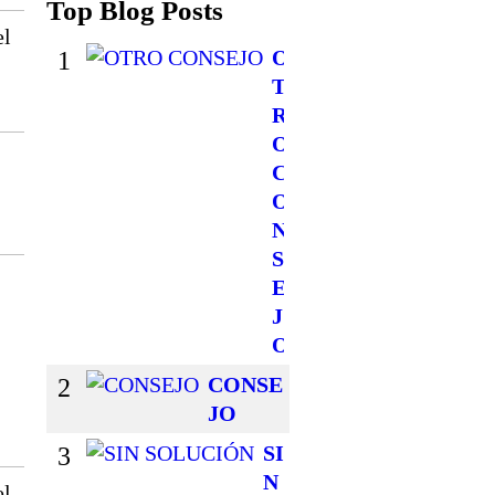
Top Blog Posts
el
1
O
T
R
O
C
O
N
S
E
J
O
2
CONSE
JO
3
SI
N
el