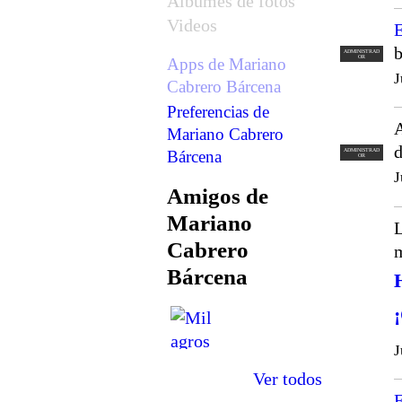
Álbumes de fotos
Videos
E
ADMINISTRAD
OR
Apps de Mariano
J
Cabrero Bárcena
Preferencias de
Mariano Cabrero
Bárcena
ADMINISTRAD
OR
J
Amigos de
Mariano
L
Cabrero
m
Bárcena
J
Ver todos
E