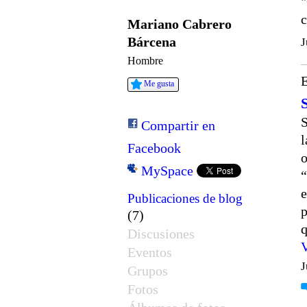
"
c
Mariano Cabrero
Bárcena
J
Hombre
E
Me gusta
S
Compartir en
l
Facebook
o
MySpace
“
e
Publicaciones de blog
p
(7)
q
Discusiones
Eventos
J
Grupos
Fotos