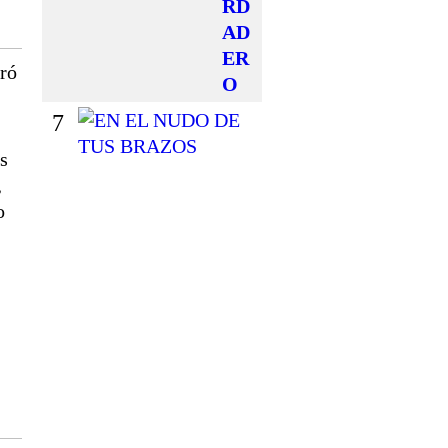
RD
AD
ER
ró
O
7
E
N
s
E
,
L
o
N
U
D
O
D
E
T
U
S