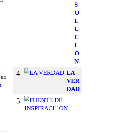
S
O
L
U
C
e
I
Ó
N
4
LA
 en
VER
o
DAD
5
F
U
E
N
T