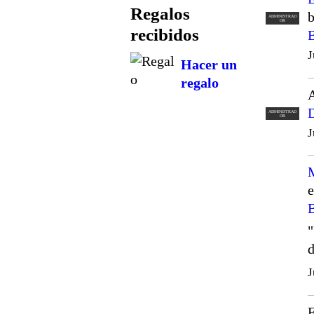
Regalos
ADMINISTRAD
OR
recibidos
J
Hacer un
regalo
D
ADMINISTRAD
OR
J
e
"
d
J
E