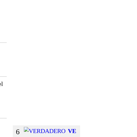
E
D
E
I
N
S
P
I
R
A
C
el
I
`
´
O
N
6
VE