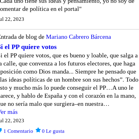
Cada uno tiene sus ideas y pensamiento, yo no soy de
omentar de política en el portal"
ul 22, 2023
ntrada de blog de
Mariano Cabrero Bárcena
Si el PP quiere votos
i el PP quiere votos, que es bueno y loable, que salga a
a calle, que convenza a los futuros electores, que haga
posición como Dios manda... Siempre he pensado que
las ideas políticas de un hombre son sus hechos”. Todo
sto y mucho más lo puede conseguir el PP…A uno le
arece, y hablo de España y con el corazón en la mano,
ue no sería malo que surgiera–en nuestra…
Ver más
ul 22, 2023
1
Comentario
0
Le gusta