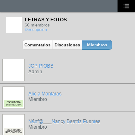
LETRAS Y FOTOS
66 miembros
Descripción
Comentarios
Discusiones
Miembros
JOP PIOBB
Admin
Alicia Mantaras
Miembro
ESCRITORA
DISTINGUIDA
N€nf@___Nancy Beatriz Fuentes
Miembro
ESCRITORA
RECONOCIDA