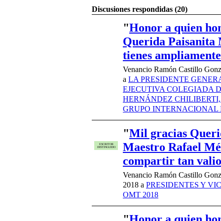
Discusiones respondidas (20)
"
Honor a quien ho
Querida Paisanita M
tienes ampliamen
Venancio Ramón Castillo Gonzá
a
LA PRESIDENTE GENERA
EJECUTIVA COLEGIADA D
HERNÁNDEZ CHILIBERTI,
GRUPO INTERNACIONAL 
"
Mil gracias Quer
Maestro Rafael Mé
ESCRITOR
DISTINGUIDO
compartir tan vali
Venancio Ramón Castillo Gonz
2018 a
PRESIDENTES Y VI
OMT 2018
"
Honor a quien ho