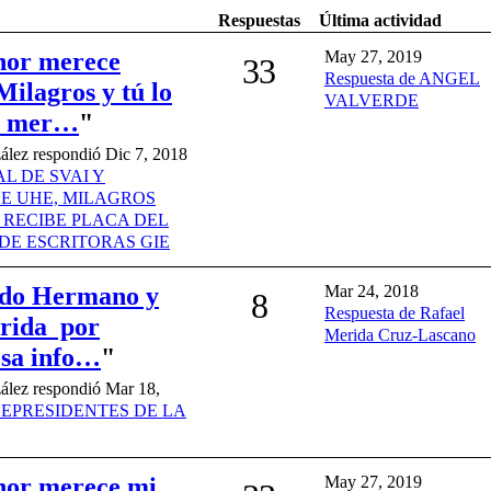
Respuestas
Última actividad
nor merece
May 27, 2019
33
Respuesta de ANGEL
ilagros y tú lo
VALVERDE
te mer…
"
lez respondió Dic 7, 2018
L DE SVAI Y
E UHE, MILAGROS
 RECIBE PLACA DEL
DE ESCRITORAS GIE
ido Hermano y
Mar 24, 2018
8
Respuesta de Rafael
rida por
Merida Cruz-Lascano
osa info…
"
ález respondió Mar 18,
CEPRESIDENTES DE LA
nor merece mi
May 27, 2019