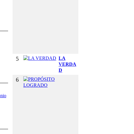
R
Y
E
L
G
U
S
T
O
5
LA
VERDA
D
6
P
R
O
onio
P
Ó
S
I
T
O
L