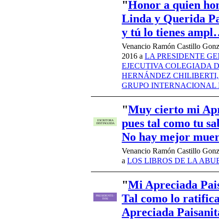
"
Honor a quien ho
Linda y Querida Pa
y tú lo tienes amp
Venancio Ramón Castillo Gonz
2016 a
LA PRESIDENTE GE
EJECUTIVA COLEGIADA D
HERNÁNDEZ CHILIBERTI,
GRUPO INTERNACIONAL 
"
Muy cierto mi Apr
pues tal como tu sa
ESCRITORA
DISTINGUIDA
No hay mejor mue
Venancio Ramón Castillo Gonz
a
LOS LIBROS DE LA ABU
"
Mi Apreciada Pais
Tal como lo ratific
PRESIDENTE-
SVAI
Apreciada Paisani