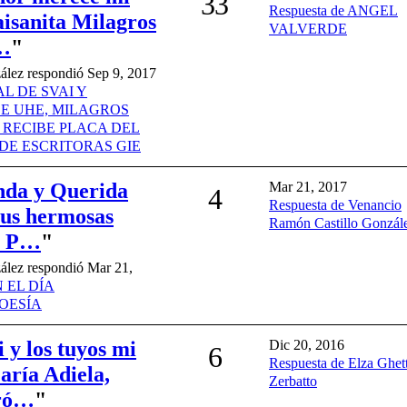
33
Respuesta de ANGEL
isanita Milagros
VALVERDE
l…
"
ález respondió Sep 9, 2017
L DE SVAI Y
E UHE, MILAGROS
 RECIBE PLACA DEL
DE ESCRITORAS GIE
nda y Querida
Mar 21, 2017
4
Respuesta de Venancio
tus hermosas
Ramón Castillo Gonzál
te P…
"
ález respondió Mar 21,
 EL DÍA
OESÍA
 y los tuyos mi
Dic 20, 2016
6
Respuesta de Elza Ghett
ría Adiela,
Zerbatto
Pró…
"