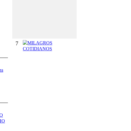
O
G
R
A
D
O
7
M
I
L
A
G
ra
R
O
S
C
O
T
I
D
DO
I
HO
A
N