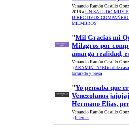
Venancio Ramón Castillo Gonzá
2016 a
UN SALUDO MUY E
DIRECTIVOS COMPAÑERO
MIEMBROS.
"
Mil Gracias mi Qu
Milagros por compa
PRESIDENTE-
SVAI
amarga realidad, e
Venancio Ramón Castillo Gonzá
a
ARAMINTA/ El terrible caso
torturada y presa
"
Yo pensaba que er
Venezolanos jajaja
ADMINISTRAD
OR
Hermano Elias, pe
Venancio Ramón Castillo Gonz
a
Internet