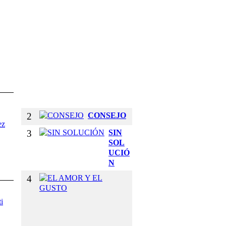
E
T
U
S
B
R
A
Z
O
S
2
CONSEJO
ez
3
SIN
SOL
UCIÓ
N
4
E
L
A
i
M
O