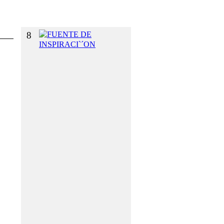
O
S
8
F
U
E
N
T
E
D
E
I
N
S
P
I
R
A
C
I
`
´