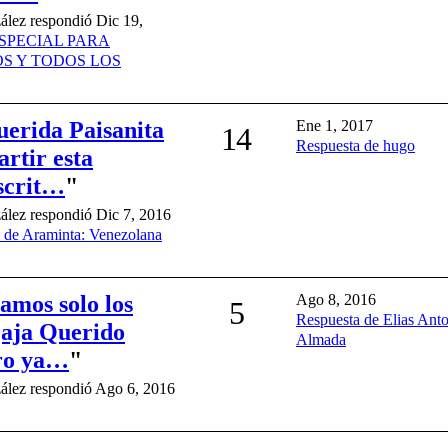
lez respondió Dic 19,
SPECIAL PARA
S Y TODOS LOS
erida Paisanita
Ene 1, 2017
14
Respuesta de hugo
rtir esta
scrit…
"
lez respondió Dic 7, 2016
 de Araminta: Venezolana
amos solo los
Ago 8, 2016
5
Respuesta de Elias Ant
jaja Querido
Almada
ro ya…
"
ález respondió Ago 6, 2016