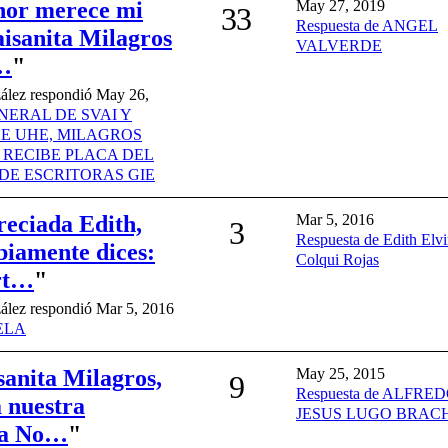
nor merece mi
May 27, 2019
33
Respuesta de ANGEL
isanita Milagros
VALVERDE
l…
"
ález respondió May 26,
NERAL DE SVAI Y
E UHE, MILAGROS
 RECIBE PLACA DEL
DE ESCRITORAS GIE
eciada Edith,
Mar 5, 2016
3
Respuesta de Edith Elvi
biamente dices:
Colqui Rojas
rt…
"
ález respondió Mar 5, 2016
ELA
anita Milagros,
May 25, 2015
9
Respuesta de ALFRE
a nuestra
JESUS LUGO BRAC
ta No…
"