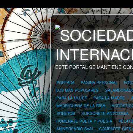
ESTE PORTAL SE MANTIENE CON
PORTADA
PÁGINA PERSONAL
FOT
LOS MÁS POPULARES
GALARDONAD
PARA LA MUJER
PARA LA MADRE
MADRIGUERA DE LA RISA
ACRÓSTIC
SONETOS
SORSONETE-ANTOLOGÍA
HOMENAJE POETA Y POESÍA
RELAT
ANIVERSARIO SVAI
COMPARTE GIFS