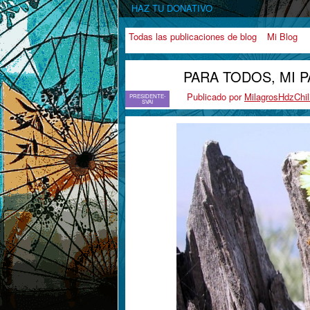
HAZ TU DONATIVO
Todas las publicaciones de blog
Mi Blog
PARA TODOS, MI 
Publicado por
MilagrosHdzChil
PRESIDENTE-
SVAI