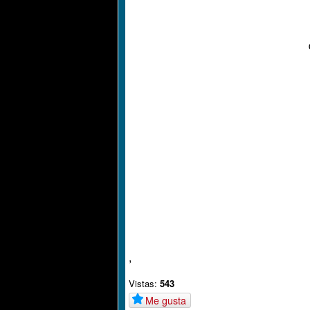
,
Vistas:
543
Me gusta