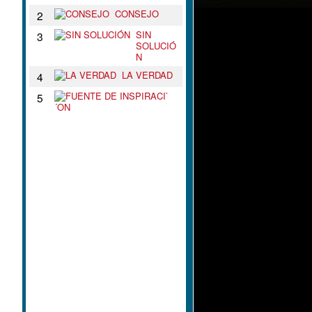
CONSEJO
2
SIN
3
SOLUCIÓ
N
LA VERDAD
4
F
5
U
E
N
T
E
D
E
I
N
S
P
I
R
A
C
I
`
´
O