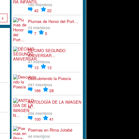
160 miembros
42
22
n >
Plumas de Honor del Port…
33 miembros
7
5
DÉCIMO SEGUNDO
ANIVERSAR…
47 miembros
13
13
Descubriendo la Poesía
297 miembros
166
28
ANTOLOGÍA DE LA IMAGEN
N…
256 miembros
100
41
Poemas en Rima Jotabé
46 miembros