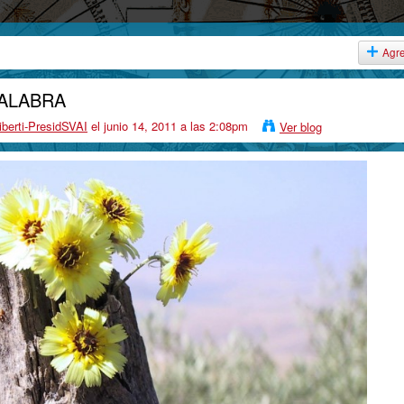
Agr
PALABRA
iberti-PresidSVAI
el junio 14, 2011 a las 2:08pm
Ver blog