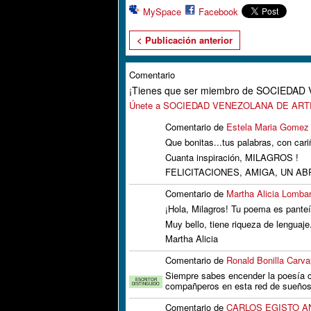
MySpace
Facebook
< Publicación anterior
Comentario
¡Tienes que ser miembro de SOCIEDA
Únete a SOCIEDAD VENEZOLANA DE AR
Comentario de
Estela Maria Gomez
Que bonitas...tus palabras, con cari
Cuanta inspiración, MILAGROS !
FELICITACIONES, AMIGA, UN AB
Comentario de
Martha Alicia Lombar
¡Hola, Milagros! Tu poema es pante
Muy bello, tiene riqueza de lenguaje. 
Martha Alicia
Comentario de
Ronald Bonilla Carva
Siempre sabes encender la poesía c
ESCRITOR
compañperos en esta red de sueños
DISTINGUIDO
Comentario de
CARLOS EGISTO A