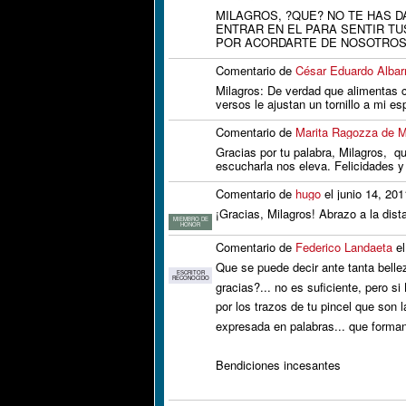
MILAGROS, ?QUE? NO TE HAS 
ENTRAR EN EL PARA SENTIR TU
POR ACORDARTE DE NOSOTROS
Comentario de
César Eduardo Albar
Milagros: De verdad que alimentas c
versos le ajustan un tornillo a mi es
Comentario de
Marita Ragozza de M
Gracias por tu palabra, Milagros, q
escucharla nos eleva. Felicidades y
Comentario de
hugo
el junio 14, 20
¡Gracias, Milagros! Abrazo a la dis
MIEMBRO DE
HONOR
Comentario de
Federico Landaeta
el
Que se puede decir ante tanta belle
ESCRITOR
RECONOCIDO
gracias?... no es suficiente, pero s
por los trazos de tu pincel que son l
expresada en palabras... que forman
Bendiciones incesantes