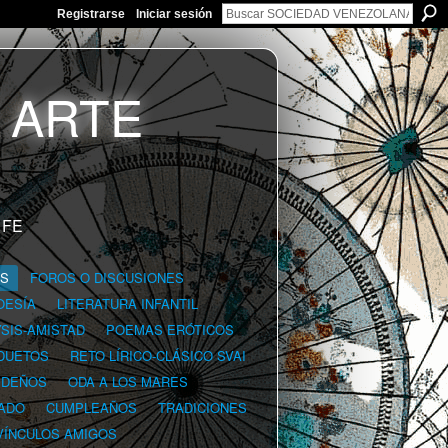
Registrarse
Iniciar sesión
 FE
GS
FOROS O DISCUSIONES
OESÍA
LITERATURA INFANTIL
YSIS-AMISTAD
POEMAS ERÓTICOS
DUETOS
RETO LÍRICO-CLÁSICO SVAI
IDEÑOS
ODA A LOS MARES
ADO
CUMPLEAÑOS
TRADICIONES
VÍNCULOS AMIGOS