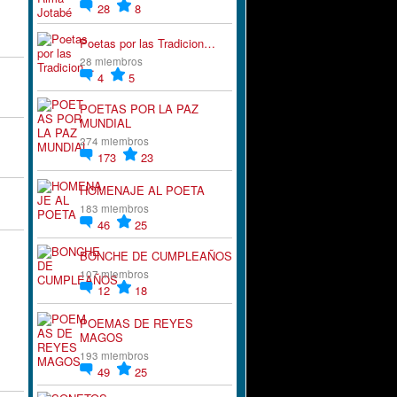
28
8
Poetas por las Tradicion…
28 miembros
4
5
POETAS POR LA PAZ
MUNDIAL
274 miembros
173
23
HOMENAJE AL POETA
183 miembros
46
25
BONCHE DE CUMPLEAÑOS
107 miembros
12
18
POEMAS DE REYES
MAGOS
193 miembros
49
25