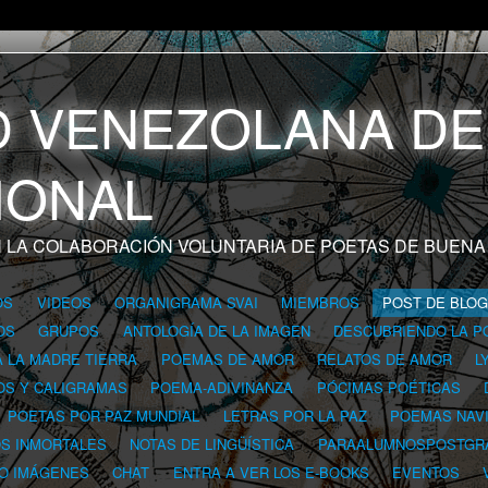
 LA COLABORACIÓN VOLUNTARIA DE POETAS DE BUENA
OS
VIDEOS
ORGANIGRAMA SVAI
MIEMBROS
POST DE BLO
OS
GRUPOS
ANTOLOGÍA DE LA IMAGEN
DESCUBRIENDO LA P
A LA MADRE TIERRA
POEMAS DE AMOR
RELATOS DE AMOR
L
OS Y CALIGRAMAS
POEMA-ADIVINANZA
PÓCIMAS POÉTICAS
POETAS POR PAZ MUNDIAL
LETRAS POR LA PAZ
POEMAS NAV
OS INMORTALES
NOTAS DE LINGÜÍSTICA
PARAALUMNOSPOSTGR
 O IMÁGENES
CHAT
ENTRA A VER LOS E-BOOKS
EVENTOS