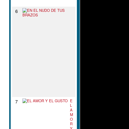
N
E
6
N
E
L
N
U
D
O
D
E
T
U
S
B
R
A
Z
O
S
E
7
L
A
M
O
R
Y