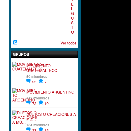
E
L
G
U
S
T
O
Ver todos
GRUPOS
MOVIMIENTO
GUATEMALTECO
50 miembros
25
7
MOVIMIENTO ARGENTINO
119 miembros
72
10
DUETOS O CREACIONES A
MÚ…
104 miembros
23
15