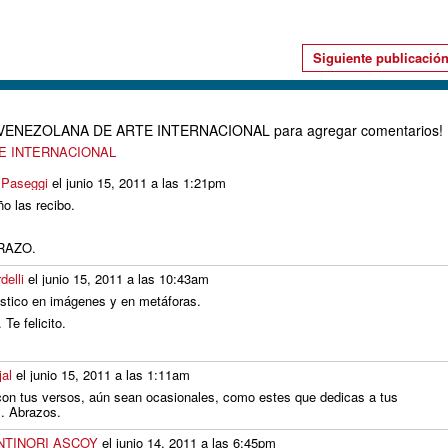
Siguiente publicació
D VENEZOLANA DE ARTE INTERNACIONAL para agregar comentarios!
TE INTERNACIONAL
 Paseggi
el junio 15, 2011 a las 1:21pm
ño las recibo.
RAZO.
delli
el junio 15, 2011 a las 10:43am
ístico en imágenes y en metáforas.
Te felicito.
jal
el junio 15, 2011 a las 1:11am
on tus versos, aún sean ocasionales, como estes que dedicas a tus
. Abrazos.
NTINORI ASCOY
el junio 14, 2011 a las 6:45pm