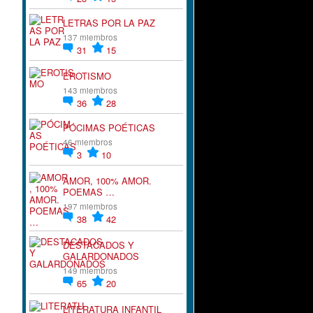
LETRAS POR LA PAZ
137 miembros
31
15
EROTISMO
143 miembros
36
28
PÓCIMAS POÉTICAS
46 miembros
3
10
AMOR, 100% AMOR.
POEMAS …
197 miembros
38
42
DESTACADOS Y
GALARDONADOS
149 miembros
65
20
LITERATURA INFANTIL