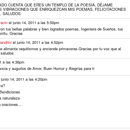
DADO CUENTA QUE ERES UN TEMPLO DE LA POESÍA, DÉJAME
S VIBRACIONES QUE ENRIQUEZCAN MIS POEMAS, FELICITACIONES
, SALUDOS.
racin
el junio 14, 2011 a las 5:50pm
on tus bellas palabras y bien logrados poemas, Ingeniera de Sueños, tus
píritu. Gracias
andrini
el junio 14, 2011 a las 4:52pm
ue alimenta raquitismos y enciende primaveras.Gracias por tu voz que al
 saludos.
11 a las 4:36pm
tancia y augurios de Amor, Buen Humor y Alegrías para ti
 junio 14, 2011 a las 4:20pm
za?
i Bendiciones
a naturaleza
 oraciones...