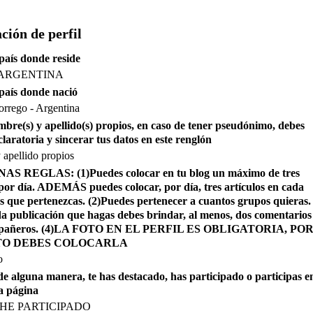
ción de perfil
país donde reside
 - ARGENTINA
país donde nació
rrego - Argentina
mbre(s) y apellido(s) propios, en caso de tener pseudónimo, debes
claratoria y sincerar tus datos en este renglón
apellido propios
AS REGLAS: (1)Puedes colocar en tu blog un máximo de tres
 por día. ADEMÁS puedes colocar, por día, tres artículos en cada
s que pertenezcas. (2)Puedes pertenecer a cuantos grupos quieras.
da publicación que hagas debes brindar, al menos, dos comentarios
mpañeros. (4)LA FOTO EN EL PERFIL ES OBLIGATORIA, PO
TO DEBES COLOCARLA
o
 de alguna manera, te has destacado, has participado o participas e
a página
HE PARTICIPADO