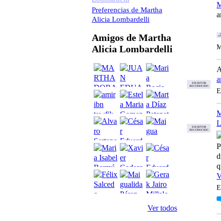
M
Preferencias de Martha
a
Alicia Lombardelli
Amigos de Martha
E
RE
M
Alicia Lombardelli
a
ESCRITOR
RECONOCIDO
E
L
ESCRITOR
RECONOCIDO
P
d
q
V
E
Ver todos