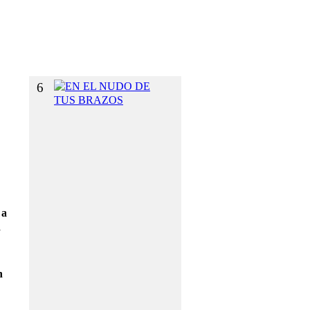
I
`
´
O
N
6
E
N
E
L
N
U
D
O
D
E
 a
T
R
U
S
B
n
R
A
Z