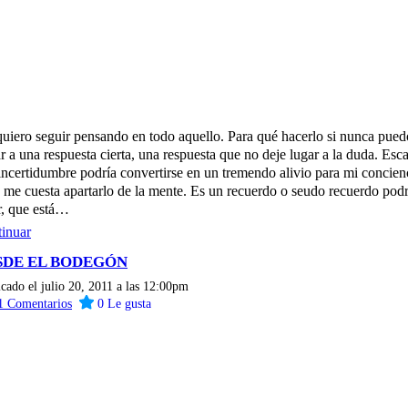
uiero seguir pensando en todo aquello. Para qué hacerlo si nunca pued
ar a una respuesta cierta, una respuesta que no deje lugar a la duda. Esc
 incertidumbre podría convertirse en un tremendo alivio para mi concien
 me cuesta apartarlo de la mente. Es un recuerdo o seudo recuerdo podr
r, que está…
inuar
SDE EL BODEGÓN
cado el julio 20, 2011 a las 12:00pm
1
Comentarios
0
Le gusta