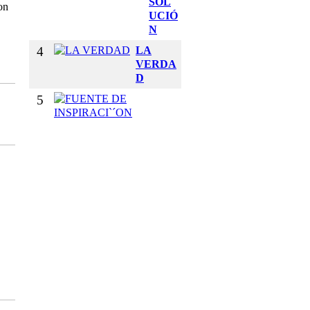
SOL
on
UCIÓ
N
4
LA
VERDA
D
5
F
U
E
N
T
E
D
E
I
N
S
P
I
R
A
C