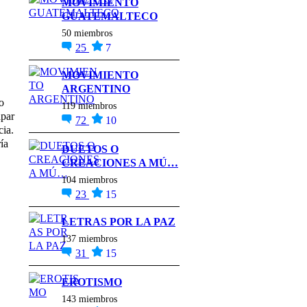
MOVIMIENTO
GUATEMALTECO
50 miembros
25
7
MOVIMIENTO
ARGENTINO
o
119 miembros
apar
72
10
cia.
ía
DUETOS O
CREACIONES A MÚ…
104 miembros
23
15
LETRAS POR LA PAZ
137 miembros
31
15
EROTISMO
143 miembros