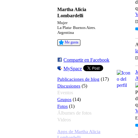
d
q
Martha Alicia
V
Lombardelli
D
Mujer
La Plata- Buenos Aires.
Argentina
Me gusta
l
D
Compartir en Facebook
MySpace
J
A
Publicaciones de blog
(17)
Discusiones
(5)
P
Eventos
d
Grupos
(14)
q
Fotos
(1)
V
Álbumes de fotos
E
Videos
Apps de Martha Alicia
Lombardelli