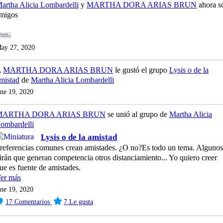
artha Alicia Lombardelli
y
MARTHA DORA ARIAS BRUN
ahora s
migos
SCRITOR
CONOCIDO
ay 27, 2020
A
MARTHA DORA ARIAS BRUN
le gustó el grupo
Lysis o de la
mistad
de
Martha Alicia Lombardelli
ne 19, 2020
MARTHA DORA ARIAS BRUN
se unió al grupo de
Martha Alicia
ombardelli
Lysis o de la amistad
referencias comunes crean amistades. ¿O no?Es todo un tema. Algunos
irán que generan competencia otros distanciamiento... Yo quiero creer
ue es fuente de amistades.
er más
ne 19, 2020
17
Comentarios
7
Le gusta