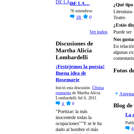
DE LA…
¿Qué tipo 
76 miembros
Literatura-
18
0
Teatro
¿Estás dis
Ver todos
Puede ser
Nos gustar
Discusiones de
En relació
Martha Alicia
algunas ex
Lombardelli
comentarios
¡Festejemos la poesía!
Fotos d
Buena idea de
Rosemarie
Inició esta discusión.
Última
respuesta
de Martha Alicia
Agregar
Lombardelli Jul 6, 2011.
4
0
Blog de
"Poetizar: la más
La 
inocentede todas la
Publ
ocupaciones""Y se le ha
dado al hombre el más