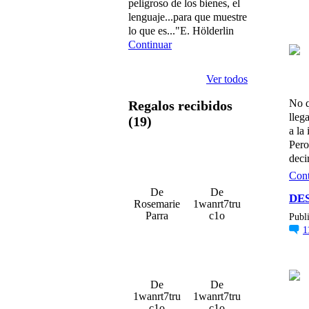
peligroso de los bienes, el
lenguaje...para que muestre
lo que es..."E. Hölderlin
Continuar
Ver todos
No q
Regalos recibidos
lleg
(19)
a la
Pero
deci
Cont
De
De
DE
Rosemarie
1wanrt7tru
Parra
c1o
Publi
1
De
De
1wanrt7tru
1wanrt7tru
c1o
c1o