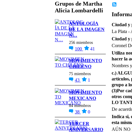
Grupos de Martha
Alicia Lombardelli
Informa
ANTOLOGÍA
Ciudad y 
DE LA IMAGEN
La Plata
N…
Ciudad y 
256 miembros
Coronel Do
100
41
Utiliza no
hacer la a
MOVIMIENTO
Nombres y 
CHILENO
c.) ALGUN
75 miembros
artículos,
43
1
grupo a lo
(3)Por ca
MOVIMIENTO
otros co
MEXICANO
LO TAN
84 miembros
De acuerd
38
0
Indica si,
esta mism
TERCER
AÚN NO 
ANIVERSARIO