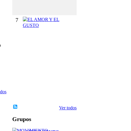
O
S
7
E
L
A
M
O
o
R
Y
E
L
G
U
S
T
odos
O
Ver todos
Grupos