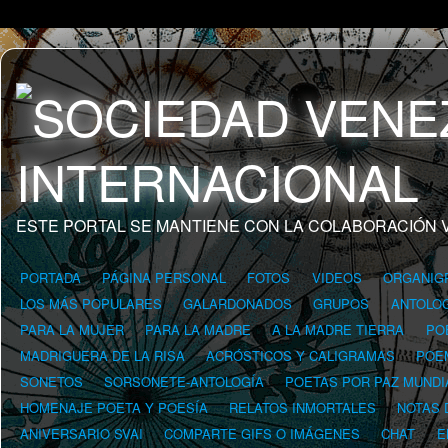
ESTE PORTAL SE MANTIENE CON LA COLABORACIÓN 
PORTADA
PÁGINA PERSONAL
FOTOS
VIDEOS
ORGANIG
LOS MÁS POPULARES
GALARDONADOS
GRUPOS
ANTOLOG
PARA LA MUJER
PARA LA MADRE
A LA MADRE TIERRA
PO
MADRIGUERA DE LA RISA
ACRÓSTICOS Y CALIGRAMAS
POE
SONETOS
SORSONETE-ANTOLOGÍA
POETAS POR PAZ MUNDI
HOMENAJE POETA Y POESÍA
RELATOS INMORTALES
NOTAS 
ANIVERSARIO SVAI
COMPARTE GIFS O IMÁGENES
CHAT
E