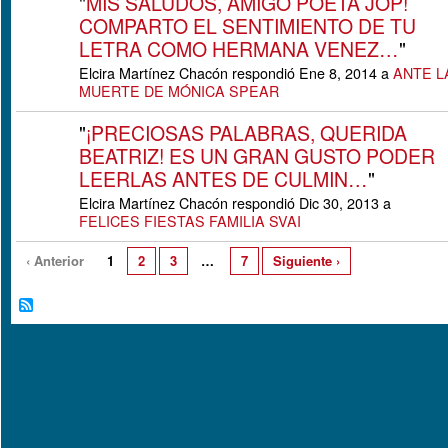
"
MIS SALUDOS, AMIGO POETA JOP!
COMPARTO EL SENTIMIENTO DE TU
LETRA COMO HERMANA VENEZ…
"
Elcira Martínez Chacón respondió Ene 8, 2014 a
ANTE L
MUERTE DE MÓNICA SPEAR
"
¡PRECIOSAS PALABRAS, QUERIDA
BEATRIZ! ES UN GRAN GUSTO PODER
LEERLAS ANTES DE CULMIN…
"
Elcira Martínez Chacón respondió Dic 30, 2013 a
FELICES FIESTAS FAMILIA SVAI
‹ Anterior
1
2
3
…
7
Siguiente ›