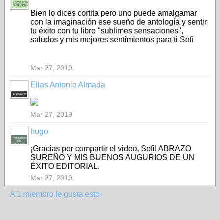
ESCRITOR
DISTINGUIDO
Bien lo dices cortita pero uno puede amalgamar
con la imaginación ese sueño de antología y sentir
tu éxito con tu libro "sublimes sensaciones",
saludos y mis mejores sentimientos para ti Sofi
Mar 27, 2019
Elias Antonio Almada
ADMINISTRADOR
Mar 27, 2019
hugo
MIEMBRO
DE
HONOR
¡Gracias por compartir el video, Sofi! ABRAZO
SUREÑO Y MIS BUENOS AUGURIOS DE UN
ÉXITO EDITORIAL.
Mar 27, 2019
A 1 miembro le gusta esto